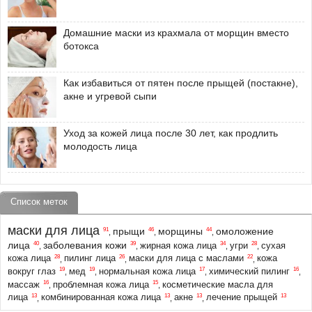
Домашние маски из крахмала от морщин вместо
ботокса
Как избавиться от пятен после прыщей (постакне),
акне и угревой сыпи
Уход за кожей лица после 30 лет, как продлить
молодость лица
Список меток
маски для лица
прыщи
морщины
омоложение
91
46
44
,
,
,
лица
заболевания кожи
40
39
34
28
жирная кожа лица
угри
сухая
,
,
,
,
28
26
22
кожа лица
пилинг лица
маски для лица с маслами
кожа
,
,
,
19
19
17
16
вокруг глаз
мед
нормальная кожа лица
химический пилинг
,
,
,
,
16
15
массаж
проблемная кожа лица
косметические масла для
,
,
13
13
13
13
лица
комбинированная кожа лица
акне
лечение прыщей
,
,
,