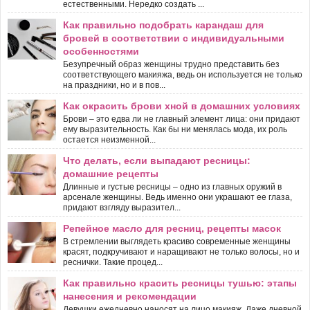
естественными. Нередко создать ...
Как правильно подобрать карандаш для
бровей в соответствии с индивидуальными
особенностями
Безупречный образ женщины трудно представить без
соответствующего макияжа, ведь он используется не только
на праздники, но и в пов...
Как окрасить брови хной в домашних условиях
Брови – это едва ли не главный элемент лица: они придают
ему выразительность. Как бы ни менялась мода, их роль
остается неизменной...
Что делать, если выпадают ресницы:
домашние рецепты
Длинные и густые ресницы – одно из главных оружий в
арсенале женщины. Ведь именно они украшают ее глаза,
придают взгляду выразител...
Репейное масло для ресниц, рецепты масок
В стремлении выглядеть красиво современные женщины
красят, подкручивают и наращивают не только волосы, но и
реснички. Такие процед...
Как правильно красить ресницы тушью: этапы
нанесения и рекомендации
Девушки ежедневно наносят на лицо макияж. Даже дневной