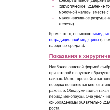
консервативное (сдерживан
хирургическое (удаление т
молочной железы вместе с 
малоинвазивное разрушени
железы).
Кроме этого, возможно
замедлит
нетрадиционной медицины
(с по
народных средств).
Показания к хирургич
Наиболее опасной формой фибр
при которой в опухоли образуют
слизью. Может произойти нагное
нередко появляются клетки атип
раковые. Обнаруживается такая 
период менопаузы. Она увеличи
фиброаденомы обязательно удал
роста.