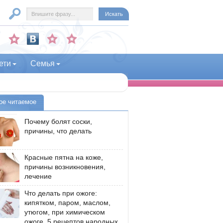
ети
Семья
ое читаемое
Почему болят соски,
причины, что делать
Красные пятна на коже,
причины возникновения,
лечение
Что делать при ожоге:
кипятком, паром, маслом,
утюгом, при химическом
ожоге, 5 рецептов народных