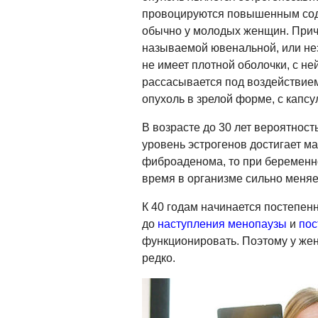
провоцируются повышенным соде
обычно у молодых женщин. Приче
называемой ювенальной, или не
не имеет плотной оболочки, с не
рассасывается под воздействием
опухоль в зрелой форме, с капсу
В возрасте до 30 лет вероятнос
уровень эстрогенов достигает 
фиброаденома, то при беременнос
время в организме сильно меня
К 40 годам начинается постепен
до
наступления менопаузы
и
пос
функционировать. Поэтому у же
редко.