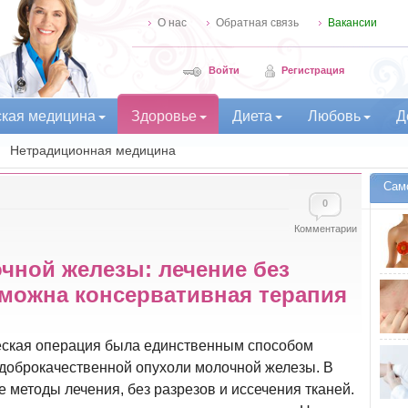
О нас
Обратная связь
Вакансии
Войти
Регистрация
ская медицина
Здоровье
Диета
Любовь
Д
Нетрадиционная медицина
Сам
0
Комментарии
чной железы: лечение без
зможна консервативная терапия
еская операция была единственным способом
доброкачественной опухоли молочной железы. В
 методы лечения, без разрезов и иссечения тканей.