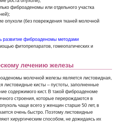
ие роста опухоли);
олько фиброаденомы или отдельного участка
ней);
е опухоли (без повреждения тканей молочной
ь развитие фиброаденомы методами
мощью фитопрепаратов, гомеопатических и
ескому лечению железы
оаденомы молочной железы является листовидная,
ся листовидные кисты – пустоты, заполненные
ние содержимого кист. В такой фиброаденоме
ичного строения, которые перерождаются в
опухоль чаще всего у женщин старше 50 лет, в
вается очень быстро. Поэтому листовидные
яют хирургическим способом, не дожидаясь их