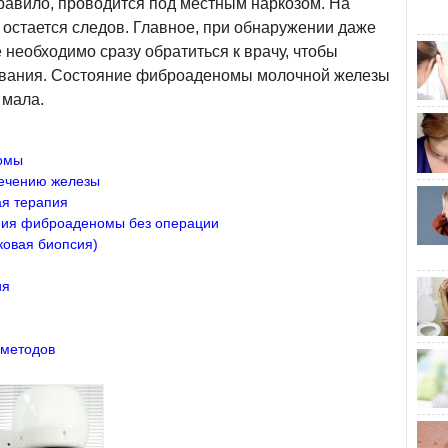
равило, проводится под местным наркозом. На
 остается следов. Главное, при обнаружении даже
необходимо сразу обратиться к врачу, чтобы
ования. Состояние фиброаденомы молочной железы
 мала.
омы
лечению железы
ая терапия
ния фиброаденомы без операции
ковая биопсия)
ия
 методов