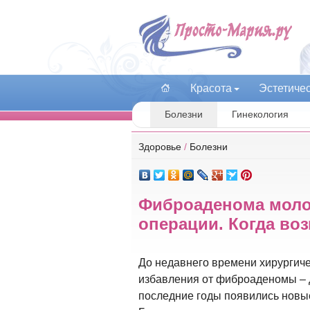
Красота
Эстетиче
Болезни
Гинекология
Здоровье
/
Болезни
Фиброаденома моло
операции. Когда во
До недавнего времени хирургич
избавления от фиброаденомы – 
последние годы появились новые