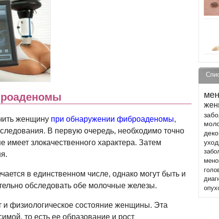
Спи
мен
броаденомы
жен
забо
ечить женщину
при обнаружении фиброаденомы
,
моло
бследования. В первую очередь, необходимо точно
деко
не имеет злокачественного характера. Затем
уход
забо
я.
мено
голо
ается в единственном числе, однако могут быть и
диаг
тельно обследовать обе молочные железы.
опух
т и физиологическое состояние женщины. Эта
имой, то есть ее образование и рост