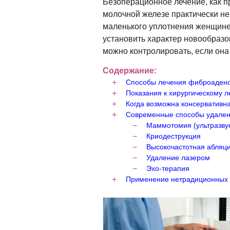
Безоперационное лечение, как п
молочной железе практически не
маленького уплотнения женщине 
установить характер новообраз
можно контролировать, если она
Содержание:
Способы лечения фиброаден
Показания к хирургическому 
Когда возможна консервативн
Современные способы удале
Маммотомия (ультразву
Криодеструкция
Высокочастотная абляц
Удаление лазером
Эхо-терапия
Применение нетрадиционных