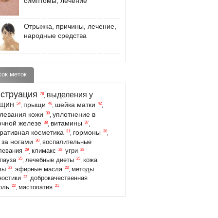
симптомы, лечение
Отрыжка, причины, лечение,
народные средства
сок меток
струация
выделения у
78
,
щин
прыщи
шейка матки
54
46
42
,
,
,
левания кожи
уплотнение в
39
,
чной железе
витамины
38
37
,
,
ративная косметика
гормоны
31
30
,
,
 за ногами
30
воспалительные
,
29
28
28
левания
климакс
угри
,
,
,
25
25
пауза
лечебные диеты
кожа
,
,
23
23
вы
эфирные масла
методы
,
,
22
ностики
доброкачественная
,
22
21
оль
мастопатия
,