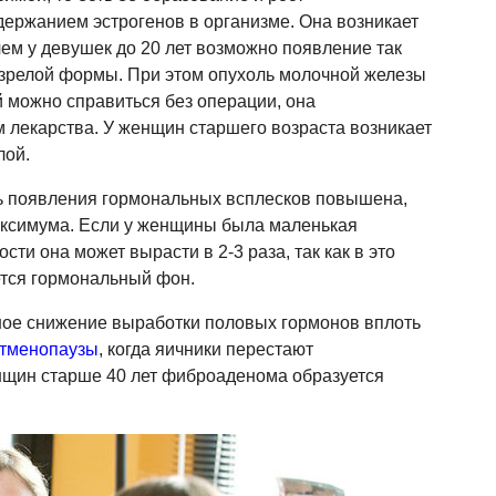
ржанием эстрогенов в организме. Она возникает
м у девушек до 20 лет возможно появление так
зрелой формы. При этом опухоль молочной железы
й можно справиться без операции, она
 лекарства. У женщин старшего возраста возникает
лой.
ть появления гормональных всплесков повышена,
максимума. Если у женщины была маленькая
ти она может вырасти в 2-3 раза, так как в это
ется гормональный фон.
ное снижение выработки половых гормонов вплоть
тменопаузы
, когда яичники перестают
нщин старше 40 лет фиброаденома образуется