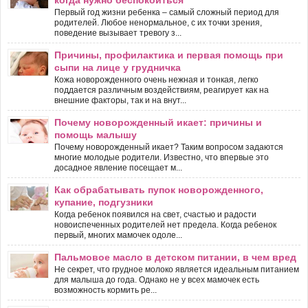
Первый год жизни ребенка – самый сложный период для
родителей. Любое ненормальное, с их точки зрения,
поведение вызывает тревогу з...
Причины, профилактика и первая помощь при
сыпи на лице у грудничка
Кожа новорожденного очень нежная и тонкая, легко
поддается различным воздействиям, реагирует как на
внешние факторы, так и на внут...
Почему новорожденный икает: причины и
помощь малышу
Почему новорожденный икает? Таким вопросом задаются
многие молодые родители. Известно, что впервые это
досадное явление посещает м...
Как обрабатывать пупок новорожденного,
купание, подгузники
Когда ребенок появился на свет, счастью и радости
новоиспеченных родителей нет предела. Когда ребенок
первый, многих мамочек одоле...
Пальмовое масло в детском питании, в чем вред
Не секрет, что грудное молоко является идеальным питанием
для малыша до года. Однако не у всех мамочек есть
возможность кормить ре...