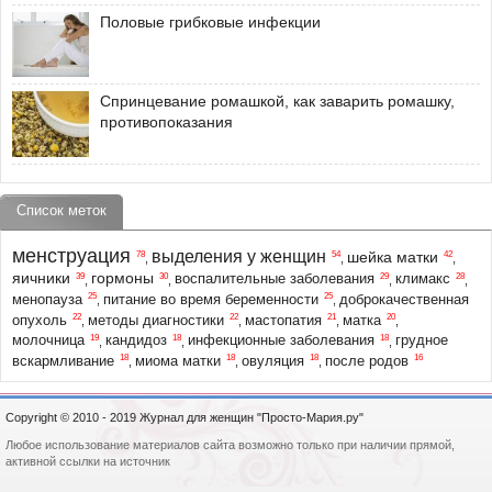
Половые грибковые инфекции
Спринцевание ромашкой, как заварить ромашку,
противопоказания
Список меток
менструация
выделения у женщин
шейка матки
78
54
42
,
,
,
яичники
гормоны
39
30
29
28
воспалительные заболевания
климакс
,
,
,
,
25
25
менопауза
питание во время беременности
доброкачественная
,
,
22
22
21
20
опухоль
методы диагностики
мастопатия
матка
,
,
,
,
19
18
18
молочница
кандидоз
инфекционные заболевания
грудное
,
,
,
18
18
18
16
вскармливание
миома матки
овуляция
после родов
,
,
,
Copyright © 2010 - 2019 Журнал для женщин "Просто-Мария.ру"
Любое использование материалов сайта возможно только при наличии прямой,
активной ссылки на источник