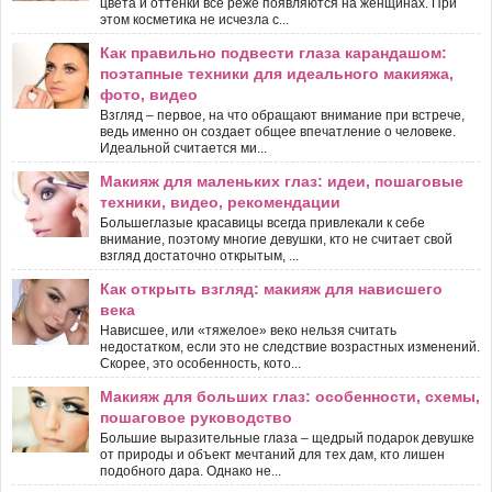
цвета и оттенки всё реже появляются на женщинах. При
этом косметика не исчезла с...
Как правильно подвести глаза карандашом:
поэтапные техники для идеального макияжа,
фото, видео
Взгляд – первое, на что обращают внимание при встрече,
ведь именно он создает общее впечатление о человеке.
Идеальной считается ми...
Макияж для маленьких глаз: идеи, пошаговые
техники, видео, рекомендации
Большеглазые красавицы всегда привлекали к себе
внимание, поэтому многие девушки, кто не считает свой
взгляд достаточно открытым, ...
Как открыть взгляд: макияж для нависшего
века
Нависшее, или «тяжелое» веко нельзя считать
недостатком, если это не следствие возрастных изменений.
Скорее, это особенность, кото...
Макияж для больших глаз: особенности, схемы,
пошаговое руководство
Большие выразительные глаза – щедрый подарок девушке
от природы и объект мечтаний для тех дам, кто лишен
подобного дара. Однако не...