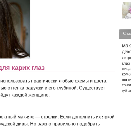
Спи
мак
дек
лиц
глаз
ля карих глаз
лица
комб
ногт
 использовать практически любые схемы и цвета.
тона
ью оттенка радужки и его глубиной. Существует
губна
ойдут каждой женщине.
ктный макияж — стрелки. Если дополнить их яркой
вудской дивы. Но важно правильно подобрать