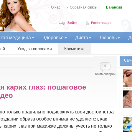
О нас
Обратная связь
Вакансии
Войти
Регистрация
ская медицина
Здоровье
Диета
Любовь
Д
жей
Уход за волосами
Косметика
Сам
0
Комментарии
я карих глаз: пошаговое
идео
о только правильно подчеркнуть свои достоинства
создании образа особое внимание уделяется, как
ы карих глаз при макияже должны учесть не только