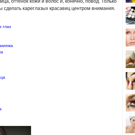
ица, оттенок кожи и волос и, конечно, повод. Только
ы сделать кареглазых красавиц центром внимания.
 глаз
акияжа
жа
ица
а
а