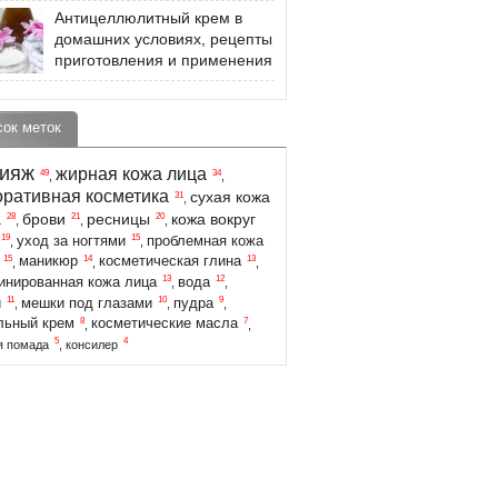
Антицеллюлитный крем в
домашних условиях, рецепты
приготовления и применения
сок меток
ияж
жирная кожа лица
49
34
,
,
оративная косметика
сухая кожа
31
,
а
брови
ресницы
кожа вокруг
28
21
20
,
,
,
19
15
уход за ногтями
проблемная кожа
,
,
15
14
13
маникюр
косметическая глина
,
,
,
13
12
инированная кожа лица
вода
,
,
11
10
9
и
мешки под глазами
пудра
,
,
,
8
7
льный крем
косметические масла
,
,
5
4
я помада
,
консилер