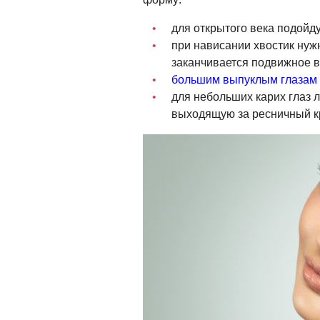
для открытого века подойд
при нависании хвостик нужн
заканчивается подвижное в
большим выпуклым глазам
для небольших карих глаз л
выходящую за ресничный к