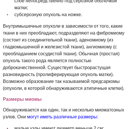
слое непосредственно под серозной оболочкой
матки;
субсерозную опухоль на ножке.
Внутримышечные опухоли в зависимости от того, какие
ткани в них преобладают, подразделяют на фибромиому
(состоит из соединительной ткани), аденомиому (из
гладкомышечной и железистой ткани), ангиомиому (с
преобладанием сосудистой ткани). Обычная (простая)
опухоль такого рода является полностью
доброкачественной. Существует быстрорастущая
разновидность (пролиферирующая опухоль матки).
Возможно образование так называемой предсаркомы
(опухоли, в которой обнаруживаются атипичные клетки).
Размеры миомы
Обнаруживается как один, так и несколько миоматозных
узлов. Они
могут иметь различные размеры
:
малые узлы имеют диаметр меньше 2 см;