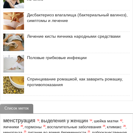
Дисбактериоз влагалища (бактериальный вагиноз),
симптомы и лечение
Лечение кисты яичника народными средствами
Половые грибковые инфекции
Спринцевание ромашкой, как заварить ромашку,
противопоказания
Список меток
менструация
выделения у женщин
шейка матки
78
54
42
,
,
,
яичники
гормоны
39
30
29
28
воспалительные заболевания
климакс
,
,
,
,
25
25
менопауза
питание во время беременности
доброкачественная
,
,