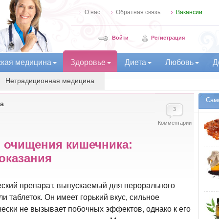
О нас
Обратная связь
Вакансии
Войти
Регистрация
ская медицина
Здоровье
Диета
Любовь
Д
Нетрадиционная медицина
Сам
на
3
Комментарии
 очищения кишечника:
оказания
ский препарат, выпускаемый для перорального
и таблеток. Он имеет горький вкус, сильное
чески не вызывает побочных эффектов, однако к его