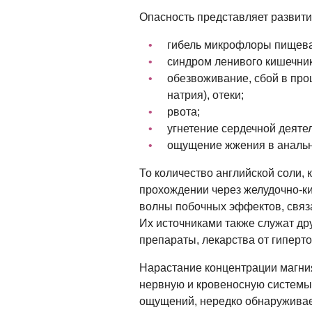
Опасность представляет развит
гибель микрофлоры пищева
синдром ленивого кишечник
обезвоживание, сбой в про
натрия), отеки;
рвота;
угнетение сердечной деяте
ощущение жжения в анальн
То количество английской соли, 
прохождении через желудочно-к
волны побочных эффектов, связ
Их источниками также служат др
препараты, лекарства от гиперт
Нарастание концентрации магни
нервную и кровеносную системы
ощущений, нередко обнаружива