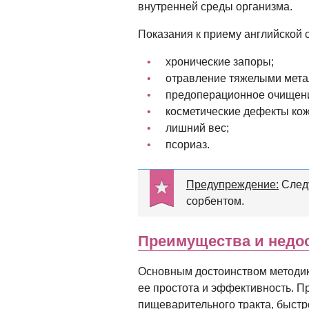
внутренней среды организма.
Показания к приему английской 
хронические запоры;
отравление тяжелыми мета
предоперационное очищени
косметические дефекты кожи
лишний вес;
псориаз.
Предупреждение:
Следу
сорбентом.
Преимущества и недос
Основным достоинством методик
ее простота и эффективность. П
пищеварительного тракта, быстро