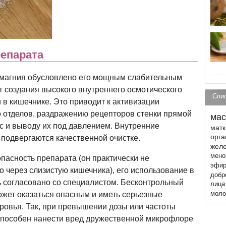
епарата
магния обусловлено его мощным слабительным
ет создания высокого внутреннего осмотического
Спи
 в кишечнике. Это приводит к активизации
о отделов, раздражению рецепторов стенки прямой
мас
с и выводу их под давлением. Внутренние
матк
орга
 подвергаются качественной очистке.
жел
мено
пасность препарата (он практически не
эфир
о через слизистую кишечника), его использование в
добр
 согласовано со специалистом. Бесконтрольный
лица
жет оказаться опасным и иметь серьезные
моло
ровья. Так, при превышении дозы или частоты
способен нанести вред дружественной микрофлоре