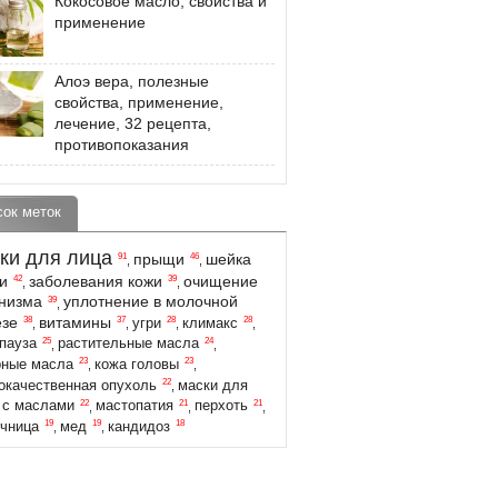
Кокосовое масло, свойства и
применение
Алоэ вера, полезные
свойства, применение,
лечение, 32 рецепта,
противопоказания
сок меток
ки для лица
прыщи
шейка
91
46
,
,
и
заболевания кожи
очищение
42
39
,
,
низма
уплотнение в молочной
39
,
езе
витамины
38
37
28
28
угри
климакс
,
,
,
,
25
24
пауза
растительные масла
,
,
23
23
ные масла
кожа головы
,
,
22
окачественная опухоль
маски для
,
22
21
21
 с маслами
мастопатия
перхоть
,
,
,
19
19
18
чница
мед
кандидоз
,
,