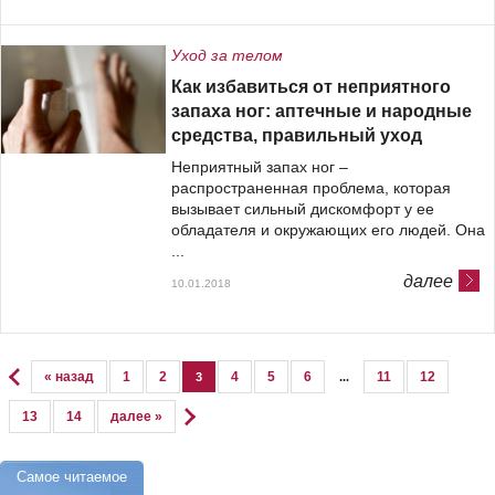
Уход за телом
Как избавиться от неприятного
запаха ног: аптечные и народные
средства, правильный уход
Неприятный запах ног –
распространенная проблема, которая
вызывает сильный дискомфорт у ее
обладателя и окружающих его людей. Она
...
далее
10.01.2018
« назад
1
2
4
5
6
11
12
3
...
13
14
далее »
Самое читаемое