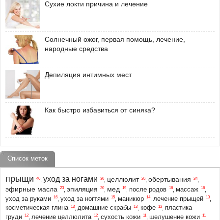
Сухие локти причина и лечение
Солнечный ожог, первая помощь, лечение,
народные средства
Депиляция интимных мест
Как быстро избавиться от синяка?
Список меток
прыщи
уход за ногами
целлюлит
обертывания
46
30
26
24
,
,
,
,
эфирные масла
эпиляция
мед
23
20
19
16
16
после родов
массаж
,
,
,
,
,
16
15
14
13
уход за руками
уход за ногтями
маникюр
лечение прыщей
,
,
,
,
13
13
12
косметическая глина
домашние скрабы
кофе
пластика
,
,
,
12
12
11
11
груди
лечение целлюлита
сухость кожи
шелушение кожи
,
,
,