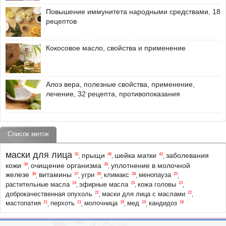
Повышение иммунитета народными средствами, 18
рецептов
Кокосовое масло, свойства и применение
Алоэ вера, полезные свойства, применение,
лечение, 32 рецепта, противопоказания
Список меток
маски для лица
прыщи
шейка матки
заболевания
91
46
42
,
,
,
кожи
очищение организма
уплотнение в молочной
39
39
,
,
железе
витамины
38
37
28
28
25
угри
климакс
менопауза
,
,
,
,
,
24
23
23
растительные масла
эфирные масла
кожа головы
,
,
,
22
22
доброкачественная опухоль
маски для лица с маслами
,
,
21
21
19
19
18
мастопатия
перхоть
молочница
мед
кандидоз
,
,
,
,