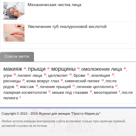
Механическая чистка лица
Увеличение губ гиалуроновой кислотой
Список меток
макияж
прыщи
морщины
омоложение лица
49
46
44
40
,
,
,
,
угри
пилинг лица
целлюлит
брови
эпиляция
28
26
26
21
20
,
,
,
,
,
ресницы
кожа вокруг глаз
20
19
16
химический пилинг
после
,
,
,
16
16
13
12
родов
массаж
лечение прыщей
лечение целлюлита
,
,
,
,
11
10
9
лазерная косметология
мешки под глазами
мезотерапия
после
,
,
,
9
пилинга
Copyright © 2010 - 2019 Журнал для женщин "Просто-Мария.ру"
Любое использование материалов сайта возможно только при наличии прямой,
активной ссылки на источник