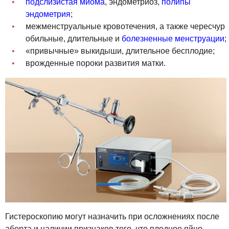
подслизистая миома
, эндометриоз,
полипы
эндометрия
;
межменструальные кровотечения, а также чересчур
обильные, длительные и
болезненные менструации
;
«привычные» выкидыши, длительное бесплодие;
врожденные пороки развития матки.
Гистероскопию могут назначить при осложнениях после
аборта и наличии признаков того, что плодное яйцо