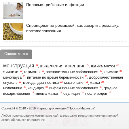
Половые грибковые инфекции
Спринцевание ромашкой, как заварить ромашку,
противопоказания
Список меток
менструация
выделения у женщин
шейка матки
78
54
42
,
,
,
яичники
гормоны
39
30
29
28
воспалительные заболевания
климакс
,
,
,
,
25
25
менопауза
питание во время беременности
доброкачественная
,
,
22
22
21
20
опухоль
методы диагностики
мастопатия
матка
,
,
,
,
19
18
18
молочница
кандидоз
инфекционные заболевания
грудное
,
,
,
18
18
18
16
вскармливание
миома матки
овуляция
после родов
,
,
,
Copyright © 2010 - 2019 Журнал для женщин "Просто-Мария.ру"
Любое использование материалов сайта возможно только при наличии прямой,
активной ссылки на источник