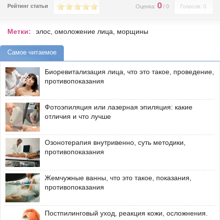
0
Рейтинг статьи
Оценка:
/
0
Голосов: 0
Метки:
элос
,
омоложение лица
,
морщины
Самое читаемое
Биоревитализация лица, что это такое, проведение,
противопоказания
Фотоэпиляция или лазерная эпиляция: какие
отличия и что лучше
Озонотерапия внутривенно, суть методики,
противопоказания
Жемчужные ванны, что это такое, показания,
противопоказания
Постпилинговый уход, реакция кожи, осложнения.