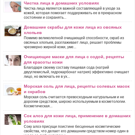
Чистка лица в домашних условиях
Чистка лица является важной составляющей в уходе за
кожей, которая помогает поддерживать ее в прекрасном
состоянии и сохранять...
Домашние скрабы для кожи лица из овсяных
хлопьев
Помимо великолепной очищающей способности, скраб из
овсяных хлопьев, разглаживает лицо, решает проблемы
чрезмерно жирной кожи, уме...
Очищающие маски для лица с содой, рецепты
для красоты кожи
Благодаря своему составу пищевая сода (натрий
двууглекислый, гидрокарбонат натрия) эффективно очищает
лицо, но включать ее в ух...
Морская соль для лица, рецепты солевых масок
и скрабов
Морская соль считается превосходным натуральным и не
дорогим средством, широко используемым в косметологии.
Косметическая...
Сок алоэ для кожи лица, применение в домашних
условиях
Соку алоэ присущи поистине бесценные косметические
свойства, что делает его домашним средством номер один в