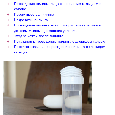
Проведение пилинга лица с хлористым кальцием в
салоне
Преимущества пилинга
Недостатки пилинга
Проведение пилинга кожи с хлористым кальцием и
детским мылом в домашних условиях
Уход за кожей после пилинга
Показания к проведению пилинга с хлоридом кальция
Противопоказания к проведению пилинга с хлоридом
кальция