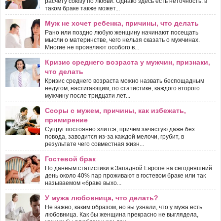
расчету союзу по любви. Однако здесь есть неточность: в
таком браке также может...
Муж не хочет ребенка, причины, что делать
Рано или поздно любую женщину начинают посещать
мысли о материнстве, чего нельзя сказать о мужчинах.
Многие не проявляют особого в...
Кризис среднего возраста у мужчин, признаки,
что делать
Кризис среднего возраста можно назвать беспощадным
недугом, настигающим, по статистике, каждого второго
мужчину после тридцати лет...
Ссоры с мужем, причины, как избежать,
примирение
Супруг постоянно злится, причем зачастую даже без
повода, заводится из-за каждой мелочи, грубит, в
результате чего совместная жизн...
Гостевой брак
По данным статистики в Западной Европе на сегодняшний
день около 40% пар проживают в гостевом браке или так
называемом «браке выхо...
У мужа любовница, что делать?
Не важно, каким образом, но вы узнали, что у мужа есть
любовница. Как бы женщина прекрасно не выглядела,