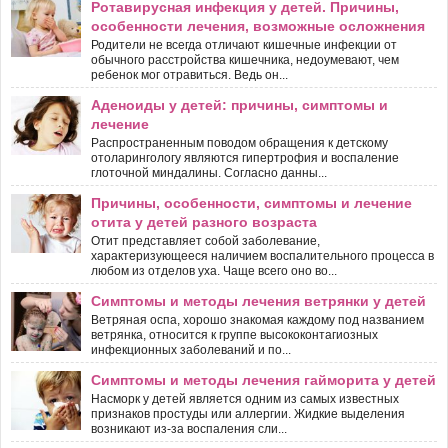
Ротавирусная инфекция у детей. Причины,
особенности лечения, возможные осложнения
Родители не всегда отличают кишечные инфекции от
обычного расстройства кишечника, недоумевают, чем
ребенок мог отравиться. Ведь он...
Аденоиды у детей: причины, симптомы и
лечение
Распространенным поводом обращения к детскому
отоларингологу являются гипертрофия и воспаление
глоточной миндалины. Согласно данны...
Причины, особенности, симптомы и лечение
отита у детей разного возраста
Отит представляет собой заболевание,
характеризующееся наличием воспалительного процесса в
любом из отделов уха. Чаще всего оно во...
Симптомы и методы лечения ветрянки у детей
Ветряная оспа, хорошо знакомая каждому под названием
ветрянка, относится к группе высококонтагиозных
инфекционных заболеваний и по...
Симптомы и методы лечения гайморита у детей
Насморк у детей является одним из самых известных
признаков простуды или аллергии. Жидкие выделения
возникают из-за воспаления сли...