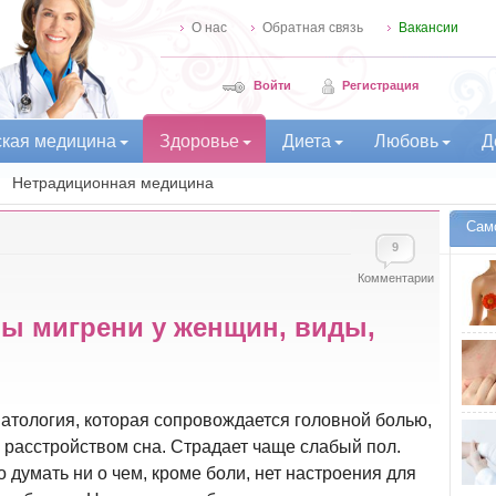
О нас
Обратная связь
Вакансии
Войти
Регистрация
ская медицина
Здоровье
Диета
Любовь
Д
Нетрадиционная медицина
Сам
9
Комментарии
ы мигрени у женщин, виды,
патология, которая сопровождается головной болью,
расстройством сна. Страдает чаще слабый пол.
 думать ни о чем, кроме боли, нет настроения для