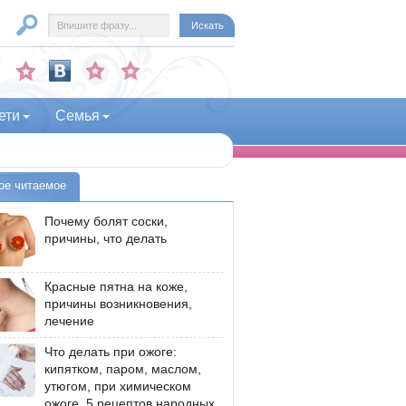
ети
Семья
ое читаемое
Почему болят соски,
причины, что делать
Красные пятна на коже,
причины возникновения,
лечение
Что делать при ожоге:
кипятком, паром, маслом,
утюгом, при химическом
ожоге, 5 рецептов народных