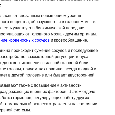
.
объясняют внезапным повышением уровня
вного вещества, образующегося в головном мозге.
о есть участвует в биохимической передаче
поступающих от головного мозга к другим органам.
яние кровеносных сосудов
и кровообращение.
тонина происходит сужение сосудов и последующее
расстройство вазомоторной регуляции тонуса
водит к возникновению сильной головной боли.
не головы, причем, как правило, всегда в одной и
кает в другой половине или бывает двусторонней.
вязывают также с повышением активности
 раздражающих внешних факторов. В этом отделе
аботка гормонов, регулирующих работу других
й гормональный всплеск отражается на состоянии
ервной системы.