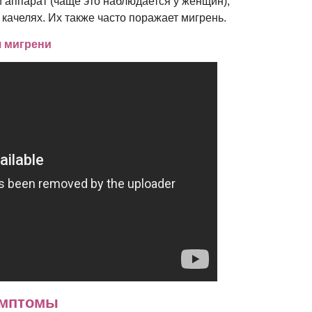
аппарат (чаще это наблюдается у женщин),
 качелях. Их также часто поражает мигрень.
я мигрени
имптомы