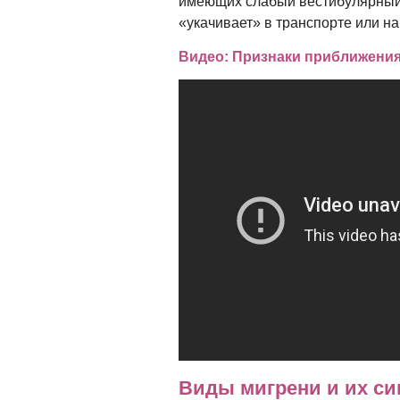
имеющих слабый вестибулярный 
«укачивает» в транспорте или на
Видео: Признаки приближени
Виды мигрени и их с