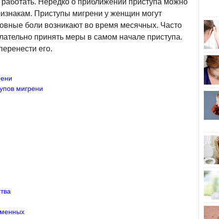
ы работать. Нередко о приближении приступа можно
ризнакам. Приступы мигрени у женщин могут
ловные боли возникают во время месячных. Часто
лательно принять меры в самом начале приступа.
перенести его.
рени
упов мигрени
тва
еменных