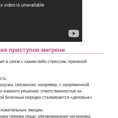
ия приступов мигрени
ет в связи с каким-либо стрессом, причиной
сть;
рузка, связанная, например, с напряженной
о важного решения, ответственностью за
кой болезнью нередко сталкиваются «деловые»
оложительные эмоции;
има приема пищи, обезвоживание организма;