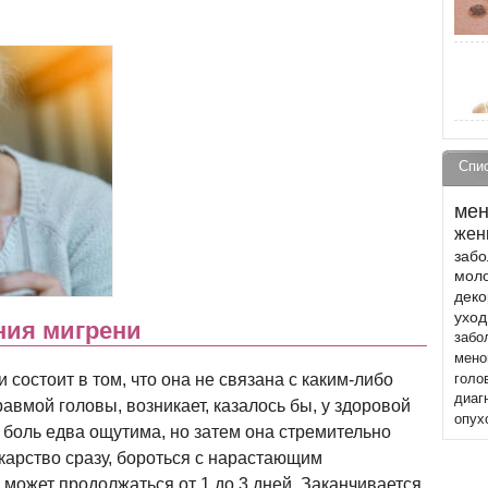
Спи
мен
жен
забо
моло
деко
уход
ния мигрени
забо
мено
 состоит в том, что она не связана с каким-либо
голо
диаг
авмой головы, возникает, казалось бы, у здоровой
опух
боль едва ощутима, но затем она стремительно
карство сразу, бороться с нарастающим
 может продолжаться от 1 до 3 дней. Заканчивается