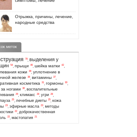
симптомы, лечение
Отрыжка, причины, лечение,
народные средства
сок меток
струация
выделения у
78
,
щин
прыщи
шейка матки
54
46
42
,
,
,
левания кожи
уплотнение в
39
,
чной железе
витамины
38
37
,
,
ративная косметика
гормоны
31
30
,
,
 за ногами
30
воспалительные
,
29
28
28
левания
климакс
угри
,
,
,
25
25
пауза
лечебные диеты
кожа
,
,
23
23
вы
эфирные масла
методы
,
,
22
ностики
доброкачественная
,
22
21
оль
мастопатия
,