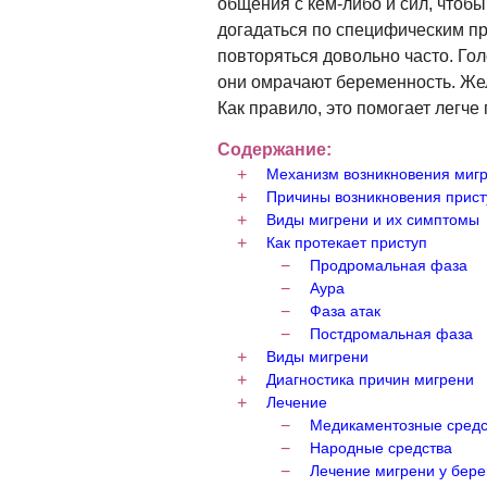
общения с кем-либо и сил, чтоб
догадаться по специфическим п
повторяться довольно часто. Го
они омрачают беременность. Же
Как правило, это помогает легче 
Содержание:
Механизм возникновения миг
Причины возникновения прист
Виды мигрени и их симптомы
Как протекает приступ
Продромальная фаза
Аура
Фаза атак
Постдромальная фаза
Виды мигрени
Диагностика причин мигрени
Лечение
Медикаментозные средс
Народные средства
Лечение мигрени у бер