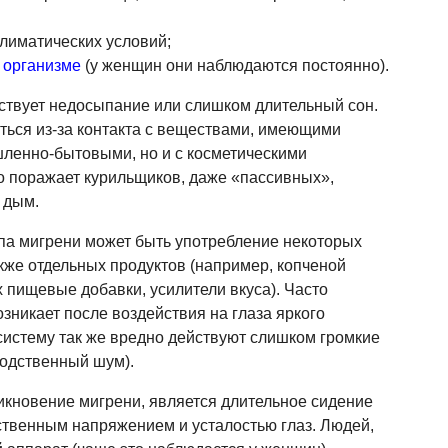
климатических условий;
 организме
(у женщин они наблюдаются постоянно).
ствует недосыпание или слишком длительный сон.
ться из-за контакта с веществами, имеющими
шленно-бытовыми, но и с косметическими
то поражает курильщиков, даже «пассивных»,
 дым.
па мигрени может быть употребление некоторых
также отдельных продуктов (например, копченой
 пищевые добавки, усилители вкуса). Часто
зникает после воздействия на глаза яркого
истему так же вредно действуют слишком громкие
водственный шум).
кновение мигрени, является длительное сидение
ственным напряжением и усталостью глаз. Людей,