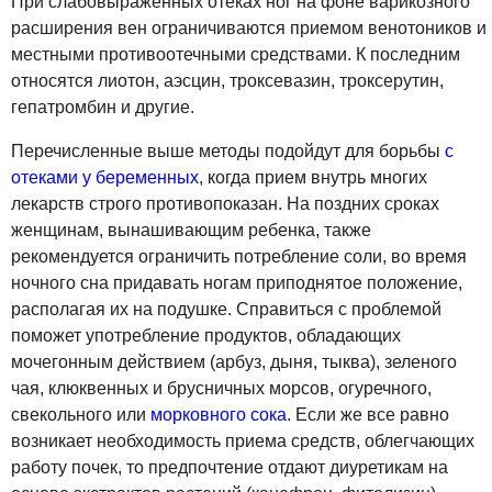
При слабовыраженных отеках ног на фоне варикозного
расширения вен ограничиваются приемом венотоников и
местными противоотечными средствами. К последним
относятся лиотон, аэсцин, троксевазин, троксерутин,
гепатромбин и другие.
Перечисленные выше методы подойдут для борьбы
с
отеками у беременных
, когда прием внутрь многих
лекарств строго противопоказан. На поздних сроках
женщинам, вынашивающим ребенка, также
рекомендуется ограничить потребление соли, во время
ночного сна придавать ногам приподнятое положение,
располагая их на подушке. Справиться с проблемой
поможет употребление продуктов, обладающих
мочегонным действием (арбуз, дыня, тыква), зеленого
чая, клюквенных и брусничных морсов, огуречного,
свекольного или
морковного сока
. Если же все равно
возникает необходимость приема средств, облегчающих
работу почек, то предпочтение отдают диуретикам на