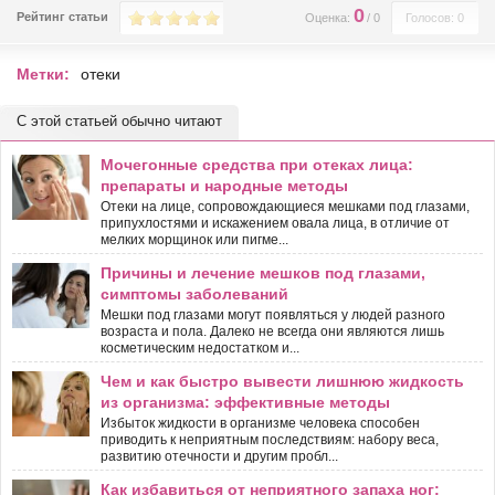
0
Рейтинг статьи
Оценка:
/
0
Голосов: 0
Метки:
отеки
С этой статьей обычно читают
Мочегонные средства при отеках лица:
препараты и народные методы
Отеки на лице, сопровождающиеся мешками под глазами,
припухлостями и искажением овала лица, в отличие от
мелких морщинок или пигме...
Причины и лечение мешков под глазами,
симптомы заболеваний
Мешки под глазами могут появляться у людей разного
возраста и пола. Далеко не всегда они являются лишь
косметическим недостатком и...
Чем и как быстро вывести лишнюю жидкость
из организма: эффективные методы
Избыток жидкости в организме человека способен
приводить к неприятным последствиям: набору веса,
развитию отечности и другим пробл...
Как избавиться от неприятного запаха ног: