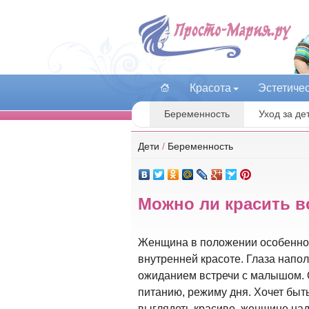
Красота
Эстетиче
Беременность
Уход за де
Дети
/
Беременность
Можно ли красить в
Женщина в положении особенно п
внутренней красоте. Глаза напол
ожиданием встречи с малышом. 
питанию, режиму дня. Хочет быт
выглядеть красиво, женщине над