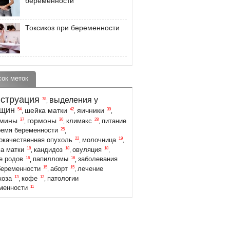
беременности
Токсикоз при беременности
сок меток
струация
выделения у
78
,
щин
шейка матки
яичники
54
42
39
,
,
,
амины
гормоны
37
30
28
климакс
питание
,
,
,
25
ремя беременности
,
22
19
окачественная опухоль
молочница
,
,
18
18
18
а матки
кандидоз
овуляция
,
,
,
16
16
е родов
папилломы
заболевания
,
,
15
15
беременности
аборт
лечение
,
,
13
12
коза
кофе
патологии
,
,
11
менности