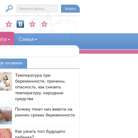
ети
Семья
ое читаемое
Температура при
беременности, причины,
опасность, как снизить
температуру, народные
средства
Почему тянет низ живота на
ранних сроках беременности
Как узнать пол будущего
ребенка?