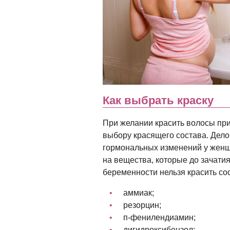
Как выбрать краску
При желании красить волосы пр
выбору красящего состава. Дело 
гормональных изменений у женщ
на вещества, которые до зачати
беременности нельзя красить со
аммиак;
резорцин;
п-фенилендиамин;
дигидроксибензол;