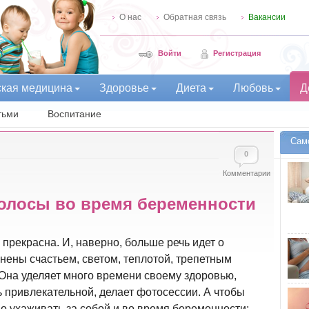
О нас
Обратная связь
Вакансии
Войти
Регистрация
ская медицина
Здоровье
Диета
Любовь
Д
тьми
Воспитание
Сам
0
Комментарии
олосы во время беременности
рекрасна. И, наверно, больше речь идет о
нены счастьем, светом, теплотой, трепетным
Она уделяет много времени своему здоровью,
ь привлекательной, делает фотосессии. А чтобы
о ухаживать за собой и во время беременности: