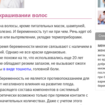
окрашивании волос
на волосы, кроме питательных масок, шампуней,
олезно. И беременность тут ни при чем. Речь идет об
Спи
ке или выпрямлении, укладке термоприборами.
мен
время беременности многие связывают с наличием в
жен
ий. Однако не все краски одинаковые.
вит
 похожи на те, что использовались еще 20 лет
во в
 не обладают резким запахом, не вызывают ожоги
добр
миом
ты
в виде тошноты
, головной боли.
посл
при 
 беременность не является противопоказанием для
вари
т негативного влияния на развитие плода.
бере
красящего состава компонентов в системный
ретически возможно только при прямом контакте с
езначительных количествах. Даже с учетом этого