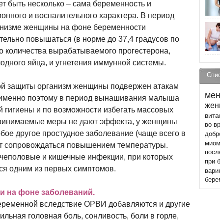
т быть несколько – сама беременность и
нного и воспалительного характера. В период
анизме женщины на фоне беременности
тельно повышаться (в норме до 37,4 градусов по
о количества вырабатываемого прогестерона,
лодного яйца, и угнетения иммунной системы.
Спи
ой защиты организм женщины подвержен атакам
мен
 именно поэтому в период вынашивания малыша
жен
 гигиены и по возможности избегать массовых
вит
принимаемые меры не дают эффекта, у женщины
во в
бое другое простудное заболевание (чаще всего в
добр
миом
ет сопровождаться повышением температуры.
посл
чеполовые и кишечные инфекции, при которых
при 
я одним из первых симптомов.
вари
бере
и на фоне заболеваний.
еременной вследствие ОРВИ добавляются и другие
ильная головная боль, сонливость, боли в горле,