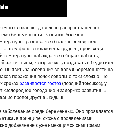
чечных лоханок - довольно распространенное
ремя беременности. Развитие болезни
пературы, развивается болезнь вследствие
 На этом фоне отток мочи затруднен, происходит
 температуры наблюдается общая слабость,
ей части спины, которые могут отдавать в бедро или
ие. Выявить заболевание во время беременности на
аков поражения почек довольно-таки сложно. Не
их сроках
развивается гестоз
(поздний токсикоз), у
т кислородное голодание и задержка развития. В
евание провоцирует выкидыш.
е заболевание среди беременных. Оно проявляется
матика, в принципе, схожа с проявлениями
лжно добавление к уже имеющимся симптомам