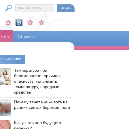
ети
Семья
ое читаемое
Температура при
беременности, причины,
опасность, как снизить
температуру, народные
средства
Почему тянет низ живота на
ранних сроках беременности
Как узнать пол будущего
ребенка?