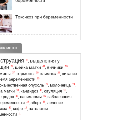
беременности
Токсикоз при беременности
сок меток
струация
выделения у
78
,
щин
шейка матки
яичники
54
42
39
,
,
,
амины
гормоны
37
30
28
климакс
питание
,
,
,
25
ремя беременности
,
22
19
окачественная опухоль
молочница
,
,
18
18
18
а матки
кандидоз
овуляция
,
,
,
16
16
е родов
папилломы
заболевания
,
,
15
15
беременности
аборт
лечение
,
,
13
12
коза
кофе
патологии
,
,
11
менности