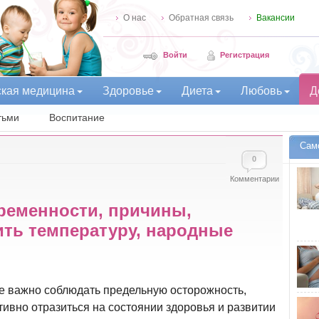
О нас
Обратная связь
Вакансии
Войти
Регистрация
ская медицина
Здоровье
Диета
Любовь
Д
тьми
Воспитание
Сам
0
Комментарии
ременности, причины,
зить температуру, народные
 важно соблюдать предельную осторожность,
ативно отразиться на состоянии здоровья и развитии