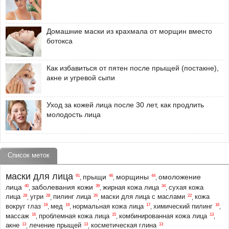
Домашние маски из крахмала от морщин вместо
ботокса
Как избавиться от пятен после прыщей (постакне),
акне и угревой сыпи
Уход за кожей лица после 30 лет, как продлить
молодость лица
Список меток
маски для лица
прыщи
морщины
омоложение
91
46
44
,
,
,
лица
заболевания кожи
40
39
34
жирная кожа лица
сухая кожа
,
,
,
28
28
26
22
лица
угри
пилинг лица
маски для лица с маслами
кожа
,
,
,
,
19
19
17
16
вокруг глаз
мед
нормальная кожа лица
химический пилинг
,
,
,
,
16
15
13
массаж
проблемная кожа лица
комбинированная кожа лица
,
,
,
13
13
13
акне
лечение прыщей
косметическая глина
,
,