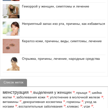
Геморрой у женщин, симптомы и лечение
Неприятный запах изо рта, причины, как избавиться
Кератоз кожи, причины, виды, симптомы, лечение
Отрыжка, причины, лечение, народные средства
Список меток
менструация
выделения у женщин
прыщи
шейка
78
54
46
,
,
,
матки
заболевания кожи
уплотнение в молочной железе
42
39
38
,
,
,
витамины
декоративная косметика
гормоны
уход за
37
31
30
,
,
,
ногами
30
29
28
28
воспалительные заболевания
климакс
угри
,
,
,
,