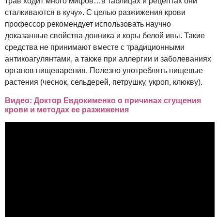
трав ходит много мифов…в таблицах и рецептах они
сталкиваются в кучу». С целью разжижения крови
профессор рекомендует использовать научно
доказанные свойства донника и коры белой ивы. Такие
средства не принимают вместе с традиционными
антикоагулянтами, а также при аллергии и заболеваниях
органов пищеварения. Полезно употреблять пищевые
растения (чеснок, сельдерей, петрушку, укроп, клюкву).
Видео: Доктор Евдокименко о причинах сгущения
крови и методах ее разжижения