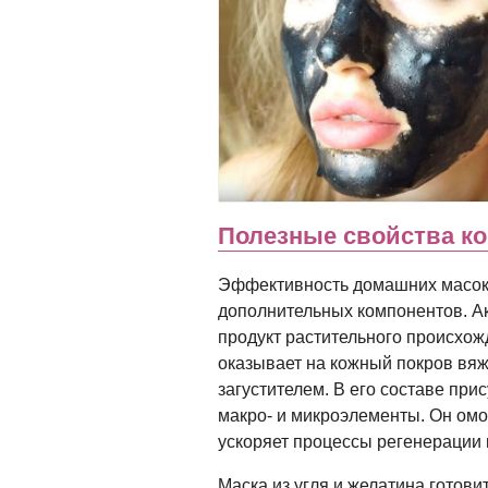
Полезные свойства к
Эффективность домашних масок д
дополнительных компонентов. Ак
продукт растительного происхож
оказывает на кожный покров вя
загустителем. В его составе пр
макро- и микроэлементы. Он омол
ускоряет процессы регенерации 
Маска из угля и желатина готовит