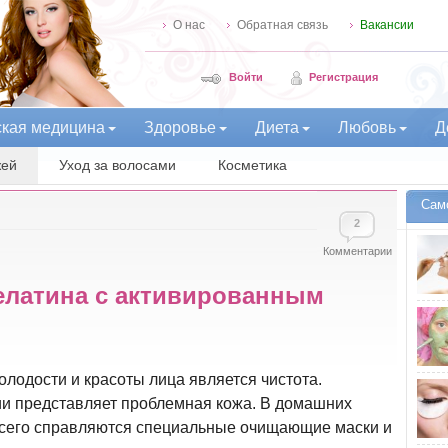
О нас
Обратная связь
Вакансии
Войти
Регистрация
ская медицина
Здоровье
Диета
Любовь
Д
жей
Уход за волосами
Косметика
Сам
2
Комментарии
елатина с активированным
одости и красоты лица является чистота.
и представляет проблемная кожа. В домашних
 всего справляются специальные очищающие маски и