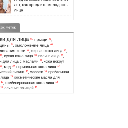
лет, как продлить молодость
лица
сок меток
ки для лица
прыщи
91
46
,
,
щины
омоложение лица
44
40
,
,
левания кожи
39
34
жирная кожа лица
,
,
28
28
26
сухая кожа лица
пилинг лица
,
,
,
22
и для лица с маслами
кожа вокруг
,
19
19
17
мед
нормальная кожа лица
,
,
,
16
16
ческий пилинг
массаж
проблемная
,
,
15
 лица
косметические масла для
,
13
13
комбинированная кожа лица
,
,
13
13
лечение прыщей
,