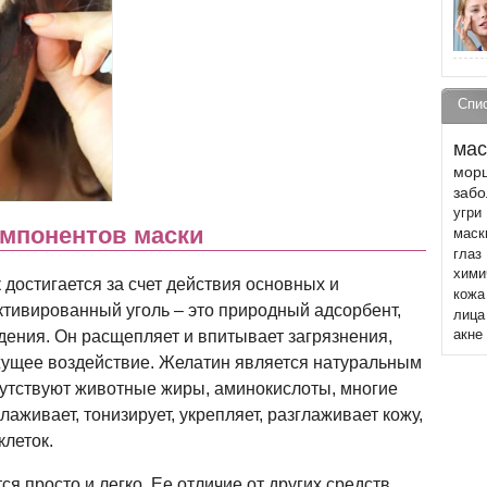
Спи
мас
мор
забо
угри
омпонентов маски
маск
глаз
хими
остигается за счет действия основных и
кожа
тивированный уголь – это природный адсорбент,
лица
дения. Он расщепляет и впитывает загрязнения,
акне
жущее воздействие. Желатин является натуральным
исутствуют животные жиры, аминокислоты, многие
аживает, тонизирует, укрепляет, разглаживает кожу,
клеток.
ся просто и легко. Ее отличие от других средств