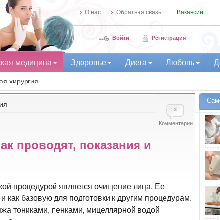
О нас
Обратная связь
Вакансии
Войти
Регистрация
ская медицина
Здоровье
Диета
Любовь
Д
ая хирургия
Сам
ия
3
Комментарии
ак проводят, показания и
кой процедурой является очищение лица. Ее
и как базовую для подготовки к другим процедурам.
жа тониками, пенками, мицеллярной водой