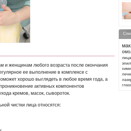
Спи
мак
омо
лиц
эпи
ам и женщинам любого возраста после окончания
хими
егулярное ее выполнение в комплексе с
лече
может хорошо выглядеть в любое время года, а
лазе
глаз
 проникновение активных компонентов
хода кремов, масок, сывороток.
ной чистки лица относятся:
;
;