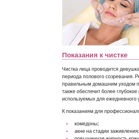
Показания к чистке
Чистка лица проводится девушк
периода полового созревания. Р
правильным домашним уходом по
также обеспечит более глубокое
используемых для ежедневного у
К показаниям для профессиональ
комедоны;
акне на стадии заживления
повышенная жирность кожи