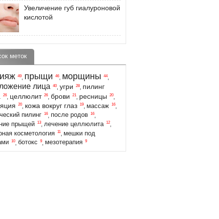
Увеличение губ гиалуроновой
кислотой
сок меток
ияж
прыщи
морщины
49
46
44
,
,
,
ложение лица
угри
пилинг
40
28
,
,
а
целлюлит
брови
ресницы
26
26
21
20
,
,
,
,
ляция
кожа вокруг глаз
20
19
16
массаж
,
,
,
16
16
ческий пилинг
после родов
,
,
13
12
ние прыщей
лечение целлюлита
,
,
11
рная косметология
мешки под
,
10
9
9
ами
ботокс
мезотерапия
,
,