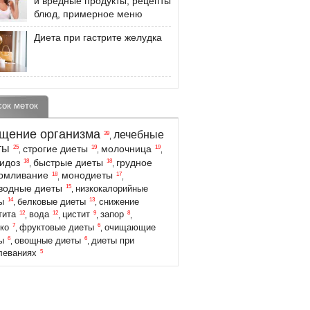
и вредные продукты, рецепты
блюд, примерное меню
Диета при гастрите желудка
сок меток
щение организма
лечебные
39
,
ты
строгие диеты
молочница
25
19
19
,
,
,
идоз
быстрые диеты
грудное
18
18
,
,
армливание
монодиеты
18
17
,
,
водные диеты
15
низкокалорийные
,
14
13
ы
белковые диеты
снижение
,
,
12
12
9
8
тита
вода
цистит
запор
,
,
,
,
7
6
ко
фруктовые диеты
очищающие
,
,
6
6
ы
овощные диеты
диеты при
,
,
5
леваниях