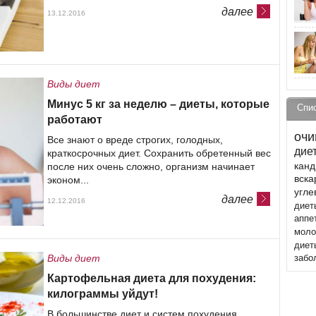
далее
13.12.2016
Виды диет
Минус 5 кг за неделю – диеты, которые
Спи
работают
очи
Все знают о вреде строгих, голодных,
дие
краткосрочных диет. Сохранить обретенный вес
канд
после них очень сложно, организм начинает
вск
эконом...
угле
далее
12.12.2016
диет
аппе
моло
диет
Виды диет
забо
Картофельная диета для похудения:
килограммы уйдут!
В большинстве диет и систем похудения