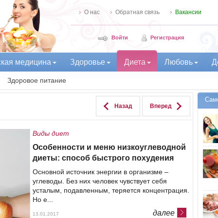
О нас
Обратная связь
Вакансии
Войти
Регистрация
ская медицина
Здоровье
Диета
Любовь
Д
Здоровое питание
Сам
Назад
Вперед
Виды диет
Особенности и меню низкоуглеводной
диеты: способ быстрого похудения
Основной источник энергии в организме –
углеводы. Без них человек чувствует себя
усталым, подавленным, теряется концентрация.
Но е...
далее
13.01.2017