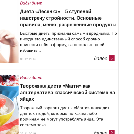
Виды диет
Диета «Лесенка» – 5 ступеней
навстречу стройности. Основные
правила, меню, разрешенные продукты
Быстрые диеты признаны самыми вредными. Но
иногда это единственный способ срочно
привести себя в форму, за несколько дней
избавить...
далее
03.12.2016
Виды диет
Творожная диета «Магги» как
альтернатива классической системе на
яйцах
Творожный вариант диеты «Магги» подходит
для тех людей, которые по каким-либо
причинам не могут употреблять яйца. Эта
система така...
далее
25.11.2016