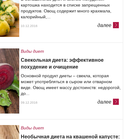
картошка находится в списке запрещенных
продуктов. Овощ содержит много крахмала,
калорийный,...
далее
10.12.2016
Виды диет
Свекольная диета: эффективное
похудение и очищение
Основной продукт диеты – свекла, которая
может употребляться в сыром или отварном
виде. Овощ имеет массу достоинств: недорогой,
до...
далее
09.12.2016
Виды диет
Необычная диета на квашеной капусте: