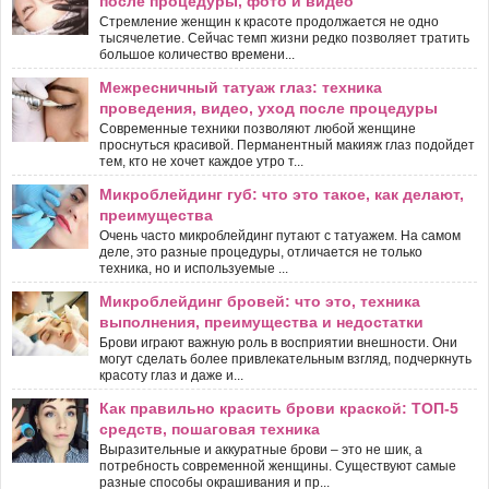
после процедуры, фото и видео
Стремление женщин к красоте продолжается не одно
тысячелетие. Сейчас темп жизни редко позволяет тратить
большое количество времени...
Межресничный татуаж глаз: техника
проведения, видео, уход после процедуры
Современные техники позволяют любой женщине
проснуться красивой. Перманентный макияж глаз подойдет
тем, кто не хочет каждое утро т...
Микроблейдинг губ: что это такое, как делают,
преимущества
Очень часто микроблейдинг путают с татуажем. На самом
деле, это разные процедуры, отличается не только
техника, но и используемые ...
Микроблейдинг бровей: что это, техника
выполнения, преимущества и недостатки
Брови играют важную роль в восприятии внешности. Они
могут сделать более привлекательным взгляд, подчеркнуть
красоту глаз и даже и...
Как правильно красить брови краской: ТОП-5
средств, пошаговая техника
Выразительные и аккуратные брови – это не шик, а
потребность современной женщины. Существуют самые
разные способы окрашивания и пр...