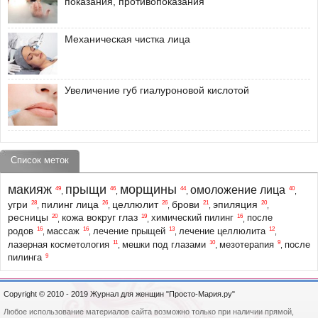
показания, противопоказания
Механическая чистка лица
Увеличение губ гиалуроновой кислотой
Список меток
макияж
прыщи
морщины
омоложение лица
49
46
44
40
,
,
,
,
угри
пилинг лица
целлюлит
брови
эпиляция
28
26
26
21
20
,
,
,
,
,
ресницы
кожа вокруг глаз
20
19
16
химический пилинг
после
,
,
,
16
16
13
12
родов
массаж
лечение прыщей
лечение целлюлита
,
,
,
,
11
10
9
лазерная косметология
мешки под глазами
мезотерапия
после
,
,
,
9
пилинга
Copyright © 2010 - 2019 Журнал для женщин "Просто-Мария.ру"
Любое использование материалов сайта возможно только при наличии прямой,