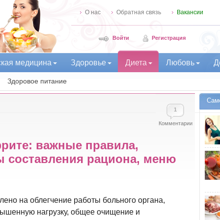
О нас
Обратная связь
Вакансии
Войти
Регистрация
ская медицина
Здоровье
Диета
Любовь
Д
Здоровое питание
Сам
1
Комментарии
рите: важные правила,
ы составления рациона, меню
ено на облегчение работы больного органа,
ышенную нагрузку, общее очищение и