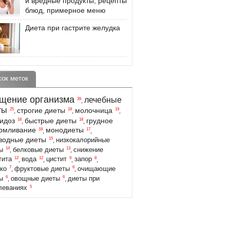
и вредные продукты, рецепты
блюд, примерное меню
Диета при гастрите желудка
сок меток
щение организма
лечебные
39
,
ты
строгие диеты
молочница
25
19
19
,
,
,
идоз
быстрые диеты
грудное
18
18
,
,
армливание
монодиеты
18
17
,
,
водные диеты
15
низкокалорийные
,
14
13
ы
белковые диеты
снижение
,
,
12
12
9
8
тита
вода
цистит
запор
,
,
,
,
7
6
ко
фруктовые диеты
очищающие
,
,
6
6
ы
овощные диеты
диеты при
,
,
5
леваниях