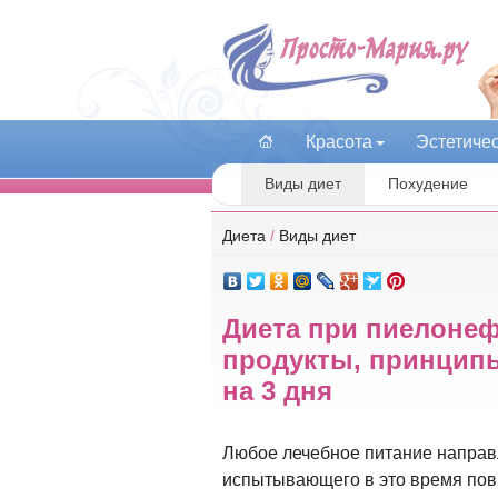
Красота
Эстетиче
Виды диет
Похудение
Диета
/
Виды диет
Диета при пиелонеф
продукты, принцип
на 3 дня
Любое лечебное питание направл
испытывающего в это время пов