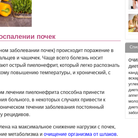
оспалении почек
Спи
ном заболевании почек) происходит поражение в
альцев и чашечек. Чаще всего болезнь носит
очи
ают острый пиелонефрит, который легко распознать
дие
зкому повышению температуры, и хронический, с
канд
вск
угле
диет
ом лечении пиелонефрита способна принести
аппе
ия больного, в некоторых случаях привести к
моло
оническом течении заболевания постоянный
диет
забо
ту рецидивов.
ена на максимальное снижение нагрузки с почек,
ние метаболизма и
очищение организма от шлаков
.