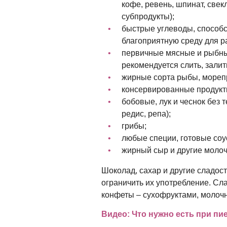
кофе, ревень, шпинат, свек
субпродукты);
быстрые углеводы, способс
благоприятную среду для р
первичные мясные и рыбны
рекомендуется слить, залит
жирные сорта рыбы, мореп
консервированные продукты
бобовые, лук и чеснок без 
редис, репа);
грибы;
любые специи, готовые соу
жирный сыр и другие моло
Шоколад, сахар и другие сладос
ограничить их употребление. С
конфеты – сухофруктами, молоч
Видео: Что нужно есть при п