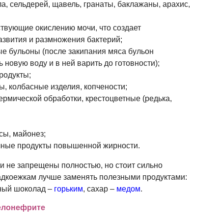
ла, сельдерей, щавель, гранаты, баклажаны, арахис,
твующие окислению мочи, что создает
азвития и размножения бактерий;
е бульоны (после закипания мяса бульон
ь новую воду и в ней варить до готовности);
родукты;
, колбасные изделия, копчености;
термической обработки, крестоцветные (редька,
сы, майонез;
чные продукты повышенной жирности.
ти не запрещены полностью, но стоит сильно
ладкоежкам лучше заменять полезными продуктами:
ный шоколад –
горьким
, сахар –
медом
.
иелонефрите