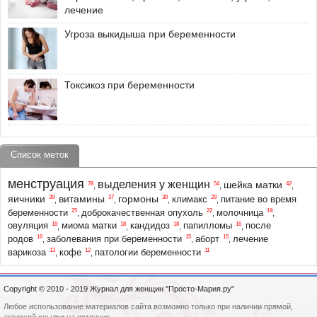
лечение
Угроза выкидыша при беременности
Токсикоз при беременности
Список меток
менструация
выделения у женщин
шейка матки
78
54
42
,
,
,
яичники
витамины
гормоны
39
37
30
28
климакс
питание во время
,
,
,
,
25
22
19
беременности
доброкачественная опухоль
молочница
,
,
,
18
18
18
16
овуляция
миома матки
кандидоз
папилломы
после
,
,
,
,
16
15
15
родов
заболевания при беременности
аборт
лечение
,
,
,
13
12
11
варикоза
кофе
патологии беременности
,
,
Copyright © 2010 - 2019 Журнал для женщин "Просто-Мария.ру"
Любое использование материалов сайта возможно только при наличии прямой,
активной ссылки на источник