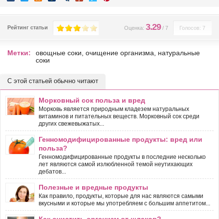
3.29
Рейтинг статьи
Оценка:
/
7
Голосов: 7
Метки:
овощные соки
,
очищение организма
,
натуральные
соки
С этой статьей обычно читают
Морковный сок польза и вред
Морковь является природным кладезем натуральных
витаминов и питательных веществ. Морковный сок среди
других свежевыжатых...
Генномодифицированные продукты: вред или
польза?
Генномодифицированные продукты в последние несколько
лет являются самой излюбленной темой неутихающих
дебатов...
Полезные и вредные продукты
Как правило, продукты, которые для нас являются самыми
вкусными и которые мы употребляем с большим аппетитом...
Как очистить организм от шлаков?