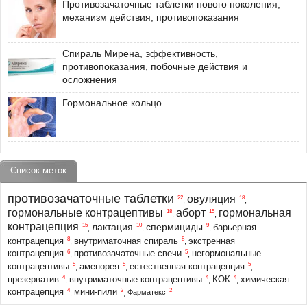
Противозачаточные таблетки нового поколения,
механизм действия, противопоказания
Спираль Мирена, эффективность,
противопоказания, побочные действия и
осложнения
Гормональное кольцо
Список меток
противозачаточные таблетки
овуляция
22
18
,
,
гормональные контрацептивы
аборт
гормональная
18
15
,
,
контрацепция
лактация
спермициды
15
10
9
барьерная
,
,
,
8
8
контрацепция
внутриматочная спираль
экстренная
,
,
6
5
контрацепция
противозачаточные свечи
негормональные
,
,
5
5
5
контрацептивы
аменорея
естественная контрацепция
,
,
,
4
4
4
презерватив
внутриматочные контрацептивы
КОК
химическая
,
,
,
4
3
2
контрацепция
мини-пили
,
,
Фарматекс