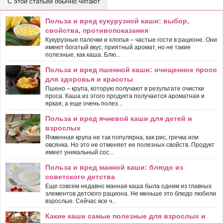
С этой статьей обычно читают
Польза и вред кукурузной каши: выбор,
свойства, противопоказания
Кукурузные палочки и хлопья – частые гости в рационе. Они
имеют богатый вкус, приятный аромат, но не такие
полезные, как каша. Блю...
Польза и вред пшенной каши: очищенное просо
для здоровья и красоты
Пшено – крупа, которую получают в результате очистки
проса. Каша из этого продукта получается ароматная и
яркая, а еще очень полез...
Польза и вред ячневой каши для детей и
взрослых
Ячменная крупа не так популярна, как рис, гречка или
овсянка. Но это не отменяет ее полезных свойств. Продукт
имеет уникальный сос...
Польза и вред манной каши: блюдо из
советского детства
Еще совсем недавно манная каша была одним из главных
элементов детского рациона. Не меньше это блюдо любили
взрослые. Сейчас все ч...
Какие каши самые полезные для взрослых и