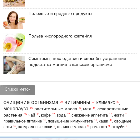
Полезные и вредные продукты
Польза кислородного коктейля
Симптомы, последствия и способы устранения
недостатка магния в женском организме
Список меток
очищение организма
витамины
климакс
39
37
28
,
,
,
менопауза
растительные масла
мед
лекарственные
25
24
19
,
,
,
растения
15
13
12
12
12
11
чай
кофе
вода
снижение аппетита
ногти
,
,
,
,
,
,
10
10
10
правильное питание
повышение иммунитета
каши
овощные
,
,
,
10
9
9
9
9
соки
натуральные соки
льняное масло
ромашка
отруби
,
,
,
,