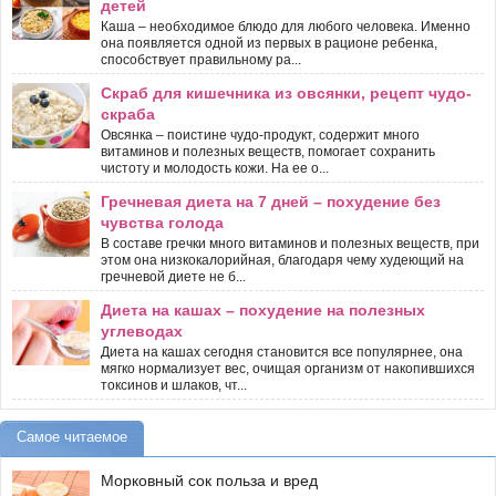
детей
Каша – необходимое блюдо для любого человека. Именно
она появляется одной из первых в рационе ребенка,
способствует правильному ра...
Скраб для кишечника из овсянки, рецепт чудо-
скраба
Овсянка – поистине чудо-продукт, содержит много
витаминов и полезных веществ, помогает сохранить
чистоту и молодость кожи. На ее о...
Гречневая диета на 7 дней – похудение без
чувства голода
В составе гречки много витаминов и полезных веществ, при
этом она низкокалорийная, благодаря чему худеющий на
гречневой диете не б...
Диета на кашах – похудение на полезных
углеводах
Диета на кашах сегодня становится все популярнее, она
мягко нормализует вес, очищая организм от накопившихся
токсинов и шлаков, чт...
Самое читаемое
Морковный сок польза и вред