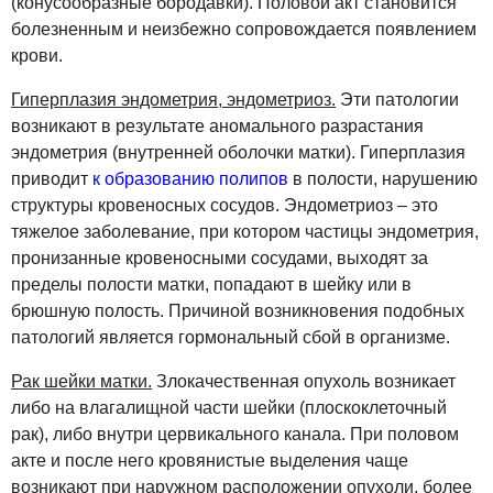
(конусообразные бородавки). Половой акт становится
болезненным и неизбежно сопровождается появлением
крови.
Гиперплазия эндометрия, эндометриоз.
Эти патологии
возникают в результате аномального разрастания
эндометрия (внутренней оболочки матки). Гиперплазия
приводит
к образованию полипов
в полости, нарушению
структуры кровеносных сосудов. Эндометриоз – это
тяжелое заболевание, при котором частицы эндометрия,
пронизанные кровеносными сосудами, выходят за
пределы полости матки, попадают в шейку или в
брюшную полость. Причиной возникновения подобных
патологий является гормональный сбой в организме.
Рак шейки матки.
Злокачественная опухоль возникает
либо на влагалищной части шейки (плоскоклеточный
рак), либо внутри цервикального канала. При половом
акте и после него кровянистые выделения чаще
возникают при наружном расположении опухоли, более