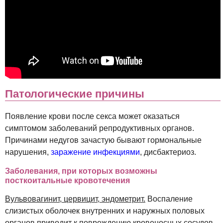
Патологические причины
Появление крови после секса может оказаться
симптомом заболеваний репродуктивных органов.
Причинами недугов зачастую бывают гормональные
нарушения,
заражение инфекциями
, дисбактериоз.
Заболевания, при которых возможны
посткоитальные кровотечения
Вульвовагинит, цервицит, эндометрит.
Воспаление
слизистых оболочек внутренних и наружных половых
органов приводит к повреждению кровеносных сосудов,