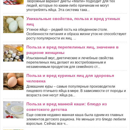
Творожный вариант диеты «Магги» подходит для тех
людей, которые по каким-либо причинам не могут
употреблять яйца. Эта система така...
Уникальные свойства, польза и вред утиных
яиц
Утиное яйцо – редкий гость на обеденном столе.
Особенности питания и образа жизни уток не способствуют
росту популярности их яиц. ...
Польза и вред перепелиных яиц, значение в
рационе женщины
Изысканный вкус, диетические и лечебные свойства
перепелиных яиц делают их востребованным и
незаменимым продуктом для семейного ст...
Польза и вред куриных яиц для здоровья
человека
Домашние куры – самые популярные производители
пищевого птичьего яйца в мире. В зависимости от породы и
возраста они несут яйца ра...
Польза и вред манной каши: блюдо из
советского детства
Еще совсем недавно манная каша была одним из главных
элементов детского рациона. Не меньше это блюдо любили
взрослые. Сейчас все ч...