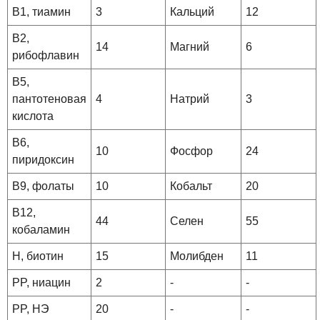
B1, тиамин
3
Кальций
12
B2,
14
Магний
6
рибофлавин
B5,
пантотеновая
4
Натрий
3
кислота
B6,
10
Фосфор
24
пиридоксин
B9, фолаты
10
Кобальт
20
B12,
44
Селен
55
кобаламин
H, биотин
15
Молибден
11
PP, ниацин
2
-
-
PP, НЭ
20
-
-