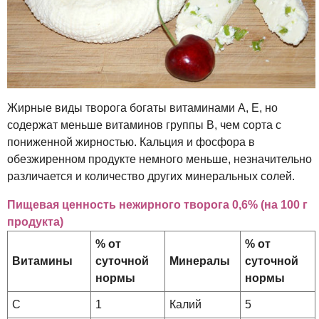
Жирные виды творога богаты витаминами A, E, но
содержат меньше витаминов группы B, чем сорта с
пониженной жирностью. Кальция и фосфора в
обезжиренном продукте немного меньше, незначительно
различается и количество других минеральных солей.
Пищевая ценность нежирного творога 0,6% (на 100 г
продукта)
% от
% от
Витамины
суточной
Минералы
суточной
нормы
нормы
C
1
Калий
5