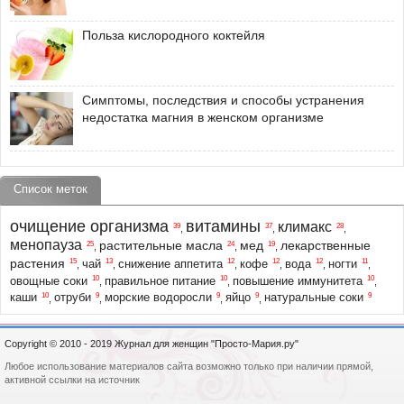
Польза кислородного коктейля
Симптомы, последствия и способы устранения
недостатка магния в женском организме
Список меток
очищение организма
витамины
климакс
39
37
28
,
,
,
менопауза
растительные масла
мед
лекарственные
25
24
19
,
,
,
растения
15
13
12
12
12
11
чай
снижение аппетита
кофе
вода
ногти
,
,
,
,
,
,
10
10
10
овощные соки
правильное питание
повышение иммунитета
,
,
,
10
9
9
9
9
каши
отруби
морские водоросли
яйцо
натуральные соки
,
,
,
,
Copyright © 2010 - 2019 Журнал для женщин "Просто-Мария.ру"
Любое использование материалов сайта возможно только при наличии прямой,
активной ссылки на источник