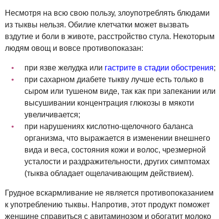
Несмотря на всю свою пользу, злоупотреблять блюдами
из тыквы нельзя. Обилие клетчатки может вызвать
вздутие и боли в животе, расстройство стула. Некоторым
людям овощ и вовсе противопоказан:
при язве желудка или
гастрите в стадии обострения
;
при сахарном диабете тыкву лучше есть только в
сыром или тушеном виде, так как при запекании или
высушивании концентрация глюкозы в мякоти
увеличивается;
при нарушениях кислотно-щелочного баланса
организма, что выражается в изменении внешнего
вида и веса, состояния кожи и волос, чрезмерной
усталости и раздражительности, других симптомах
(тыква обладает ощелачивающим действием).
Грудное вскармливание не является противопоказанием
к употреблению тыквы. Напротив, этот продукт поможет
женщине справиться с авитаминозом и обогатит молоко