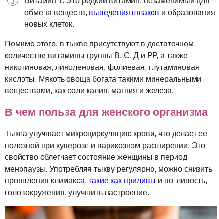
Витамин Т. Это редкий витамин, незаменимый для
обмена веществ,
выведения шлаков
и образования
новых клеток.
Помимо этого, в тыкве присутствуют в достаточном
количестве витамины группы В, С, Д и РР, а также
никотиновая, линоленовая, фолиевая, глутаминовая
кислоты. Мякоть овоща богата такими минеральными
веществами, как соли калия, магния и железа.
В чем польза для женского организма
Тыква улучшает микроциркуляцию крови, что делает ее
полезной при куперозе и варикозном расширении. Это
свойство облегчает состояние женщины в период
менопаузы. Употребляя тыкву регулярно, можно снизить
проявления климакса,
такие как приливы
и потливость,
головокружения, улучшить настроение.