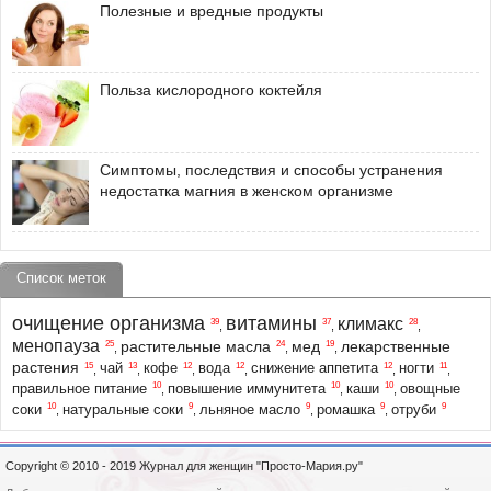
Полезные и вредные продукты
Польза кислородного коктейля
Симптомы, последствия и способы устранения
недостатка магния в женском организме
Список меток
очищение организма
витамины
климакс
39
37
28
,
,
,
менопауза
растительные масла
мед
лекарственные
25
24
19
,
,
,
растения
15
13
12
12
12
11
чай
кофе
вода
снижение аппетита
ногти
,
,
,
,
,
,
10
10
10
правильное питание
повышение иммунитета
каши
овощные
,
,
,
10
9
9
9
9
соки
натуральные соки
льняное масло
ромашка
отруби
,
,
,
,
Copyright © 2010 - 2019 Журнал для женщин "Просто-Мария.ру"