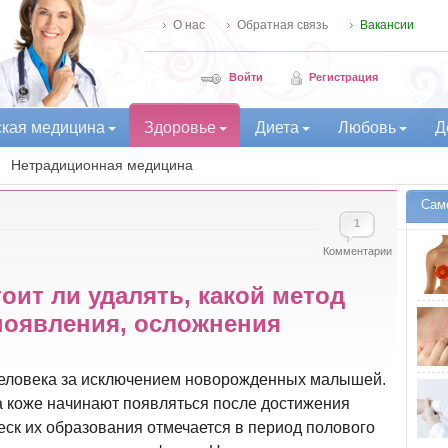
О нас
Обратная связь
Вакансии
Войти
Регистрация
ская медицина
Здоровье
Диета
Любовь
Д
Нетрадиционная медицина
Сам
1
Комментарии
оит ли удалять, какой метод
появления, осложнения
 человека за исключением новорожденных малышей.
на коже начинают появляться после достижения
леск их образования отмечается в период полового