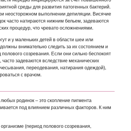
риятной среды для развития патогенных бактерий.
при неосторожном выполнении депиляции. Висячие
док часто натираются нижним бельем, задеваются
ских процедур, что чревато осложнениями.
ут и у маленьких детей в области шеи или
должны внимательно следить за их состоянием и
 полового созревания. Если они сильно беспокоят
, часто задеваются вследствие механических
счесывания, переодевания, натирания одеждой),
роваться с врачом.
любых родинок – это скопление пигмента
чивается под влиянием различных факторов. К ним
организме (период полового созревания,