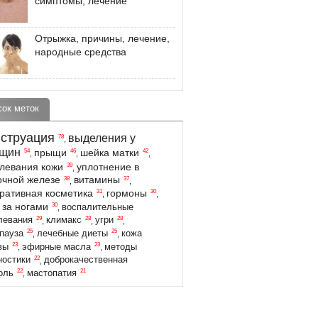
симптомы, лечение
Отрыжка, причины, лечение,
народные средства
сок меток
струация
выделения у
78
,
щин
прыщи
шейка матки
54
46
42
,
,
,
левания кожи
уплотнение в
39
,
чной железе
витамины
38
37
,
,
ративная косметика
гормоны
31
30
,
,
 за ногами
30
воспалительные
,
29
28
28
левания
климакс
угри
,
,
,
25
25
пауза
лечебные диеты
кожа
,
,
23
23
вы
эфирные масла
методы
,
,
22
ностики
доброкачественная
,
22
21
оль
мастопатия
,