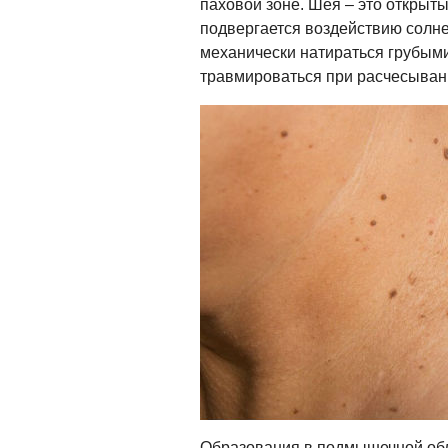
паховой зоне. Шея – это открытый
подвергается воздействию солне
механически натираться грубым
травмироваться при расчесыван
Образования в подмышечной обл