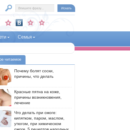
ети
Семья
ое читаемое
Почему болят соски,
причины, что делать
Красные пятна на коже,
причины возникновения,
лечение
Что делать при ожоге:
кипятком, паром, маслом,
утюгом, при химическом
ожоге, 5 рецептов народных