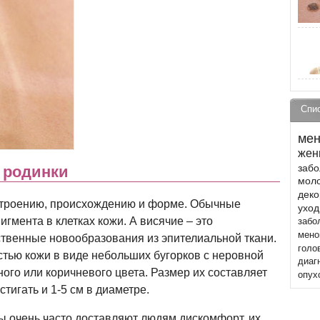
Спи
мен
жен
забо
 родинки
моло
деко
строению, происхождению и форме. Обычные
уход
гмента в клетках кожи. А висячие – это
забо
мено
твенные новообразования из эпителиальной ткани.
голо
тью кожи в виде небольших бугорков с неровной
диаг
ого или коричневого цвета. Размер их составляет
опух
стигать и 1-5 см в диаметре.
ы очень часто доставляют людям дискомфорт, их