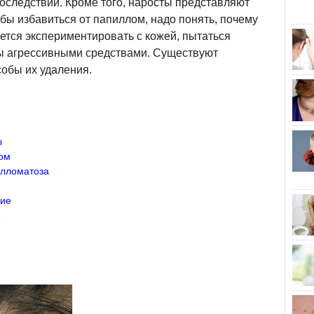
оследствий. Кроме того, наросты представляют
бы избавиться от папиллом, надо понять, почему
ется экспериментировать с кожей, пытаться
ы агрессивными средствами. Существуют
обы их удаления.
ы
ом
илломатоза
ние
е