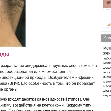
Спи
мен
жен
виды
забо
моло
разрастание эпидермиса, наружных слоев кожи. На
деко
 новообразования или множественные.
ног
забо
е инфекционной природы. Возбудителем инфекции
мено
ка (ВПЧ). Его особенность в том, что он поражает
масл
ие органы.
диаг
опух
орую входят десятки разновидностей (типов). Они
низму воздействия на клетки кожи. Каждому типу