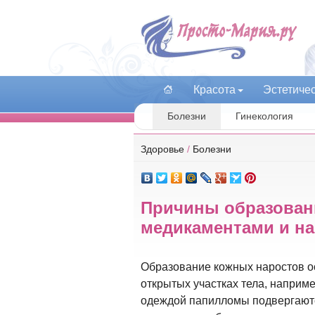
Красота
Эстетиче
Болезни
Гинекология
Здоровье
/
Болезни
Причины образовани
медикаментами и н
Образование кожных наростов ос
открытых участках тела, наприме
одеждой папилломы подвергаютс