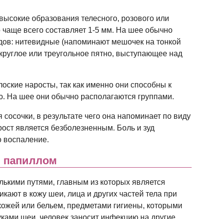
ысокие образования телесного, розового или
р чаще всего составляет 1-5 мм. На шее обычно
дов: нитевидные (напоминают мешочек на тонкой
округлое или треугольное пятно, выступающее над
ские наросты, так как именно они способны к
. На шее они обычно располагаются группами.
сосочки, в результате чего она напоминает по виду
рост является безболезненным. Боль и зуд
о воспаление.
 папиллом
ькими путями, главным из которых является
кают в кожу шеи, лица и других частей тела при
кожей или бельем, предметами гигиены, которыми
уками шеи, человек заносит инфекцию на другие