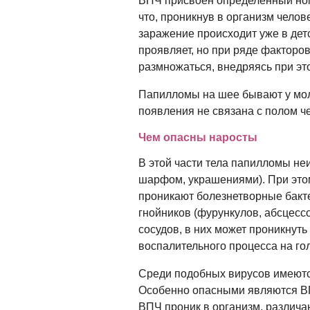
ВПЧ присвоен определенный ном
что, проникнув в организм челов
заражение происходит уже в дет
проявляет, но при ряде факторов
размножаться, внедряясь при эт
Папилломы на шее бывают у моло
появления не связана с полом ч
Чем опасны наросты
В этой части тела папилломы не
шарфом, украшениями). При этом
проникают болезнетворные бакт
гнойников (фурункулов, абсцесс
сосудов, в них может проникнут
воспалительного процесса на гол
Среди подобных вирусов имеютс
Особенно опасными являются ВПЧ 
ВПЧ проник в организм, различа