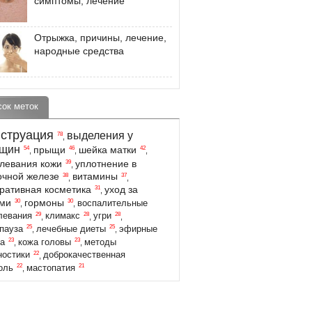
симптомы, лечение
Отрыжка, причины, лечение,
народные средства
сок меток
струация
выделения у
78
,
щин
прыщи
шейка матки
54
46
42
,
,
,
левания кожи
уплотнение в
39
,
чной железе
витамины
38
37
,
,
ративная косметика
уход за
31
,
ами
гормоны
30
30
воспалительные
,
,
29
28
28
левания
климакс
угри
,
,
,
25
25
пауза
лечебные диеты
эфирные
,
,
23
23
а
кожа головы
методы
,
,
22
ностики
доброкачественная
,
22
21
оль
мастопатия
,