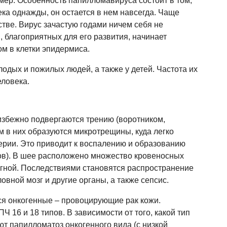
ер. Особенность папилломавируса состоит в том,
ека однажды, он остается в нем навсегда. Чаще
стве. Вирус зачастую годами ничем себя не
, благоприятных для его развития, начинает
ом в клетки эпидермиса.
дых и пожилых людей, а также у детей. Частота их
еловека.
избежно подвергаются трению (воротником,
 в них образуются микротрещины, куда легко
ерии. Это приводит к воспалению и образованию
ов). В шее расположено множество кровеносных
ь гной. Последствиями становятся распространение
овной мозг и другие органы, а также сепсис.
я онкогенные – провоцирующие рак кожи.
16 и 18 типов. В зависимости от того, какой тип
ют папилломатоз онкогенного вида (с низкой