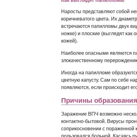
Как выглядят папилломы
Наросты представляют собой нев
коричневатого цвета. Их диамет
встречаются папилломы двух ви
ножке) и плоские (выглядят как 
кожей).
Наиболее опасными являются пло
злокачественному перерождению
Иногда на папилломе образуются 
цветную капусту. Сам по себе на
появляются, если происходит ег
Причины образования
Заражение ВПЧ возможно нескол
контактно-бытовой. Вирусы прони
соприкосновении с пораженной 
пользовался больной. Касаясь р