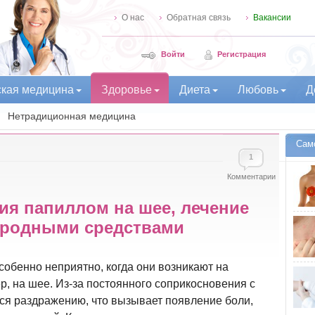
О нас
Обратная связь
Вакансии
Войти
Регистрация
ская медицина
Здоровье
Диета
Любовь
Д
Нетрадиционная медицина
Сам
1
Комментарии
я папиллом на шее, лечение
ародными средствами
обенно неприятно, когда они возникают на
р, на шее. Из-за постоянного соприкосновения с
я раздражению, что вызывает появление боли,