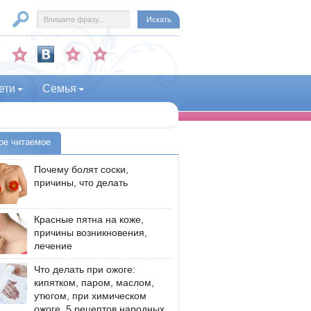
ети
Семья
ое читаемое
Почему болят соски,
причины, что делать
Красные пятна на коже,
причины возникновения,
лечение
Что делать при ожоге:
кипятком, паром, маслом,
утюгом, при химическом
ожоге, 5 рецептов народных