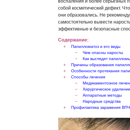
воспаления и более серьезных п
собой косметический дефект. Что
они образовались. Не рекоменду
самостоятельно вывести нарост
эффективные и безопасные спос
Содержание:
Папилломатоз и его виды
Чем опасны наросты
Как выглядят папиллом
Причины образования папилл
Особенности протекания пап
Способы лечения
Медикаментозное лече
Хирургическое удалени
Аппаратные методы
Народные средства
Профилактика заражения ВПЧ