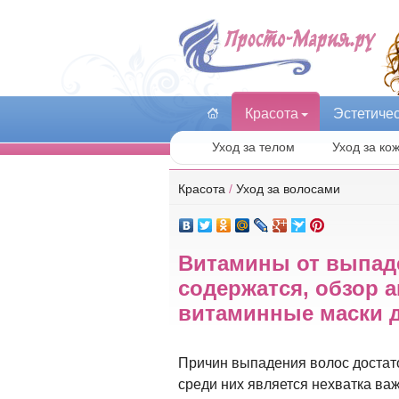
Красота
Эстетиче
Уход за телом
Уход за ко
Красота
/
Уход за волосами
Витамины от выпаде
содержатся, обзор 
витаминные маски 
Причин выпадения волос достат
среди них является нехватка ва