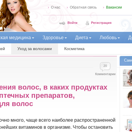
О нас
Обратная связь
Вакансии
Войти
Регистрация
ская медицина
Здоровье
Диета
Любовь
Д
жей
Уход за волосами
Косметика
Сам
20
Комментарии
ния волос, в каких продуктах
аптечных препаратов,
для волос
очно много, чаще всего наиболее распространенной
жнейших витаминов в организме. Чтобы остановить