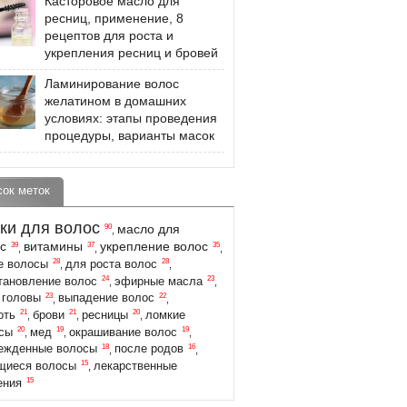
Касторовое масло для
ресниц, применение, 8
рецептов для роста и
укрепления ресниц и бровей
Ламинирование волос
желатином в домашних
условиях: этапы проведения
процедуры, варианты масок
сок меток
ки для волос
масло для
90
,
с
витамины
укрепление волос
39
37
35
,
,
,
28
28
е волосы
для роста волос
,
,
24
23
тановление волос
эфирные масла
,
,
23
22
 головы
выпадение волос
,
,
21
21
20
оть
брови
ресницы
ломкие
,
,
,
20
19
19
сы
мед
окрашивание волос
,
,
,
18
16
ежденные волосы
после родов
,
,
15
щиеся волосы
лекарственные
,
15
ения