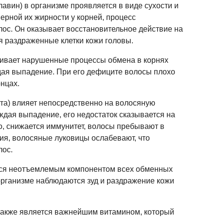
авин) в организме проявляется в виде сухости и
ерной их жирности у корней, процесс
ос. Он оказывает восстановительное действие на
я раздраженные клетки кожи головы.
ливает нарушенные процессы обмена в корнях
дая выпадение. При его дефиците волосы плохо
онцах.
та) влияет непосредственно на волосяную
ждая выпадение, его недостаток сказывается на
о, снижается иммунитет, волосы пребывают в
ия, волосяные луковицы ослабевают, что
лос.
тся неотъемлемым компонентом всех обменных
организме наблюдаются зуд и раздражение кожи
 также является важнейшим витамином, который