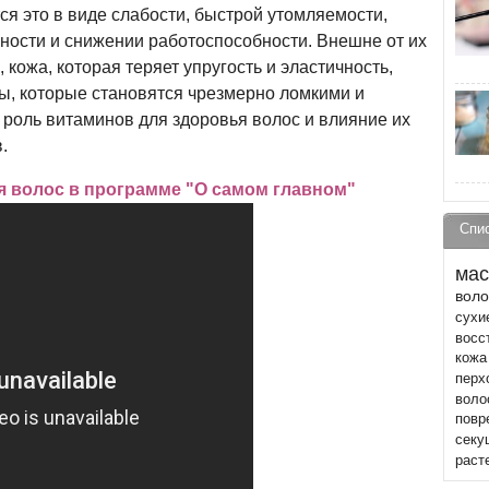
ся это в виде слабости, быстрой утомляемости,
ности и снижении работоспособности. Внешне от их
 кожа, которая теряет упругость и эластичность,
сы, которые становятся чрезмерно ломкими и
роль витаминов для здоровья волос и влияние их
.
я волос в программе "О самом главном"
Спи
мас
воло
сухи
восс
кожа
перх
воло
повр
секу
раст