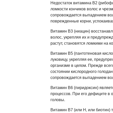
Недостаток витамина B2 (рибофл
ломкости кончиков волос и чрезм
сопровождается выпадением вол
поврежденные корни, успокаива
Витамин B3 (ниацин) восстанав
волос, укрепляя их и предупреж
растут, становятся ломкими на к
Витамин B5 (пантотеновая кисло
луковицу, укрепляя ее, предупре
организме в целом. Прежде всег
состоянии кислородного голодан
сопровождается выпадением во
Витамин B6 (пиридоксин) являе
процессов. При его дефиците в 
головы.
Витамин B7 (или H, или биотин)