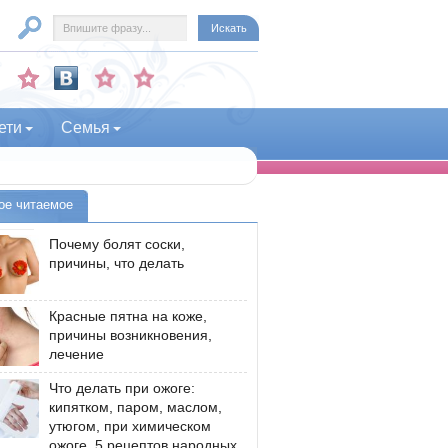
ети
Семья
ое читаемое
Почему болят соски,
причины, что делать
Красные пятна на коже,
причины возникновения,
лечение
Что делать при ожоге:
кипятком, паром, маслом,
утюгом, при химическом
ожоге, 5 рецептов народных