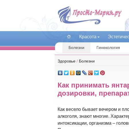
Красота
Эстетиче
Болезни
Гинекология
Здоровье
/
Болезни
Как принимать янта
дозировки, препара
Как весело бывает вечером и пл
алкоголя, знают многие. Характ
интоксикации, организма – головн