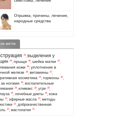
симптомы, лечение
Отрыжка, причины, лечение,
народные средства
сок меток
струация
выделения у
78
,
щин
прыщи
шейка матки
54
46
42
,
,
,
левания кожи
уплотнение в
39
,
чной железе
витамины
38
37
,
,
ративная косметика
гормоны
31
30
,
,
 за ногами
30
воспалительные
,
29
28
28
левания
климакс
угри
,
,
,
25
25
пауза
лечебные диеты
кожа
,
,
23
23
вы
эфирные масла
методы
,
,
22
ностики
доброкачественная
,
22
21
оль
мастопатия
,