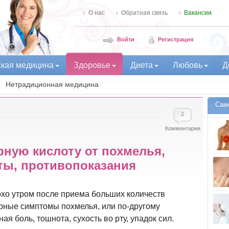
О нас
Обратная связь
Вакансии
Войти
Регистрация
ская медицина
Здоровье
Диета
Любовь
Д
Нетрадиционная медицина
Сам
2
Комментарии
рную кислоту от похмелья,
ты, противопоказания
охо утром после приема больших количеств
ерные симптомы похмелья, или по-другому
ая боль, тошнота, сухость во рту, упадок сил.