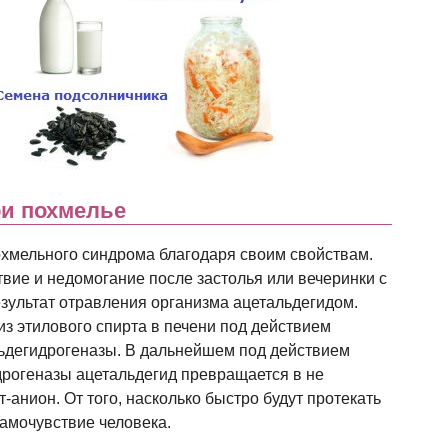
ри похмелье
охмельного синдрома благодаря своим свойствам.
твие и недомогание после застолья или вечеринки с
езультат отравления организма ацетальдегидом.
из этилового спирта в печени под действием
ьдегидрогеназы. В дальнейшем под действием
дрогеназы ацетальдегид превращается в не
анион. От того, насколько быстро будут протекать
самочувствие человека.