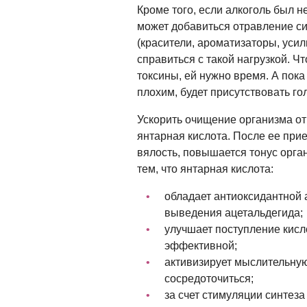
Кроме того, если алкоголь был 
может добавиться отравление с
(красители, ароматизаторы, усил
справиться с такой нагрузкой. Ч
токсины, ей нужно время. А пока
плохим, будет присутствовать го
Ускорить очищение организма от
янтарная кислота. После ее при
вялость, повышается тонус орга
тем, что янтарная кислота:
обладает антиоксидантной 
выведения ацетальдегида;
улучшает поступление кисло
эффективной;
активизирует мыслительную 
сосредоточиться;
за счет стимуляции синтез