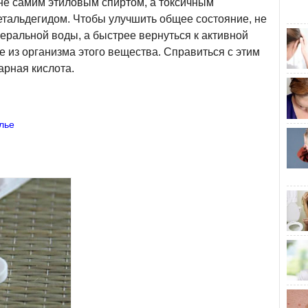
не самим этиловым спиртом, а токсичным
етальдегидом. Чтобы улучшить общее состояние, не
неральной воды, а быстрее вернуться к активной
е из организма этого вещества. Справиться с этим
арная кислота.
лье