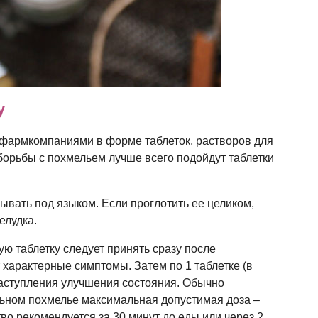
у
 фармкомпаниями в форме таблеток, растворов для
 борьбы с похмельем лучше всего подойдут таблетки
ывать под языком. Если проглотить ее целиком,
елудка.
ю таблетку следует принять сразу после
 характерные симптомы. Затем по 1 таблетке (в
 наступления улучшения состояния. Обычно
ильном похмелье максимальная допустимая доза –
тво рекомендуется за 30 минут до еды или через 2