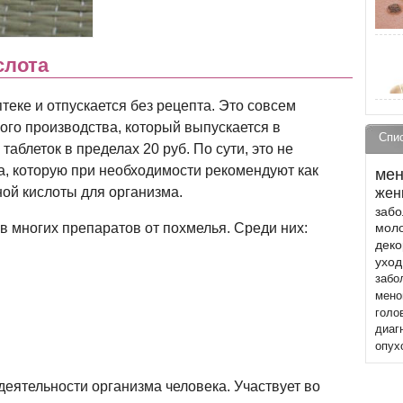
слота
теке и отпускается без рецепта. Это совсем
ого производства, который выпускается в
Спи
 таблеток в пределах 20 руб. По сути, это не
ка, которую при необходимости рекомендуют как
мен
ой кислоты для организма.
жен
забо
в многих препаратов от похмелья. Среди них:
моло
деко
уход
забо
мено
голо
диаг
опух
деятельности организма человека. Участвует во