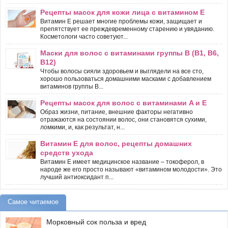
Рецепты масок для кожи лица с витамином Е
Витамин Е решает многие проблемы кожи, защищает и
препятствует ее преждевременному старению и увяданию.
Косметологи часто советуют...
Маски для волос с витаминами группы В (В1, В6,
В12)
Чтобы волосы сияли здоровьем и выглядели на все сто,
хорошо пользоваться домашними масками с добавлением
витаминов группы В...
Рецепты масок для волос с витаминами A и Е
Образ жизни, питание, внешние факторы негативно
отражаются на состоянии волос, они становятся сухими,
ломкими, и, как результат, н...
Витамин Е для волос, рецепты домашних
средств ухода
Витамин Е имеет медицинское название – токоферол, в
народе же его просто называют «витамином молодости». Это
лучший антиоксидант п...
Самое читаемое
Морковный сок польза и вред