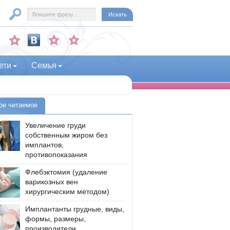
ети
Семья
ое читаемое
Увеличение груди
собственным жиром без
имплантов,
противопоказания
Флебэктомия (удаление
варикозных вен
хирургическим методом)
Имплантанты грудные, виды,
формы, размеры,
производители,