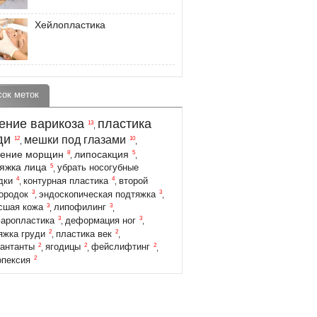
Хейлопластика
сок меток
ение варикоза
пластика
13
,
ди
мешки под глазами
12
10
,
,
ление морщин
липосакция
8
5
,
,
яжка лица
5
убрать носогубные
,
4
4
дки
контурная пластика
второй
,
,
3
3
ородок
эндоскопическая подтяжка
,
,
3
3
сшая кожа
липофилинг
,
,
3
3
аропластика
деформация ног
,
,
2
2
яжка груди
пластика век
,
,
2
2
2
антанты
ягодицы
фейслифтинг
,
,
,
2
опексия