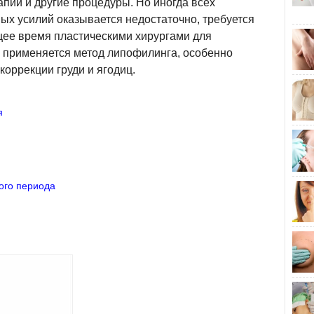
пии и другие процедуры. Но иногда всех
х усилий оказывается недостаточно, требуется
щее время пластическими хирургами для
применяется метод липофилинга, особенно
коррекции груди и ягодиц.
я
ого периода