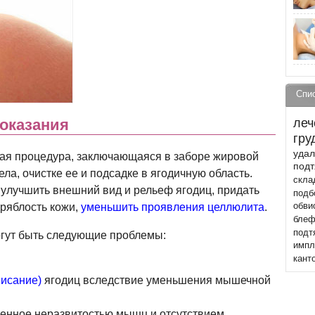
Спи
леч
оказания
гру
уда
ая процедура, заключающаяся в заборе жировой
подт
ела, очистке ее и подсадке в ягодичную область.
скла
 улучшить внешний вид и рельеф ягодиц, придать
подб
ряблость кожи,
уменьшить проявления целлюлита
.
обви
блеф
подт
гут быть следующие проблемы:
импл
кант
висание)
ягодиц вследствие уменьшения мышечной
ленное неразвитостью мышц и отсутствием