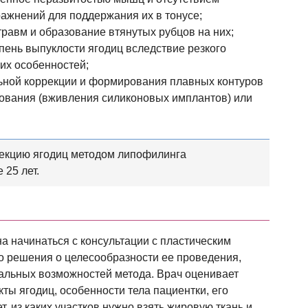
ажнений для поддержания их в тонусе;
равм и образование втянутых рубцов на них;
пень выпуклости ягодиц вследствие резкого
их особенностей;
ьной коррекции и формирования плавных контуров
рования (вживления силиконовых имплантов) или
екцию ягодиц методом липофилинга
 25 лет.
а начинаться с консультации с пластическим
о решения о целесообразности ее проведения,
еальных возможностей метода. Врач оценивает
ы ягодиц, особенности тела пациентки, его
, из каких участков нужно взять жировую ткань и