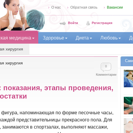
О нас
Обратная связь
Вакансии
Войти
Регистрация
ская медицина
Здоровье
Диета
Любовь
Д
ая хирургия
Сам
ая хирургия
0
Комментарии
 показания, этапы проведения,
остатки
 фигура, напоминающая по форме песочные часы,
 каждой представительницы прекрасного пола. Для
, занимаются в спортзалах, выполняют массажи,