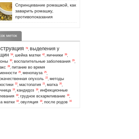
Спринцевание ромашкой, как
заварить ромашку,
противопоказания
сок меток
струация
выделения у
78
,
щин
шейка матки
яичники
54
42
39
,
,
,
моны
30
29
воспалительные заболевания
,
,
28
акс
питание во время
,
25
25
менности
менопауза
,
,
22
окачественная опухоль
методы
,
22
21
20
ностики
мастопатия
матка
,
,
,
19
18
чница
кандидоз
инфекционные
,
,
18
18
левания
грудное вскармливание
,
,
18
18
16
а матки
овуляция
после родов
,
,