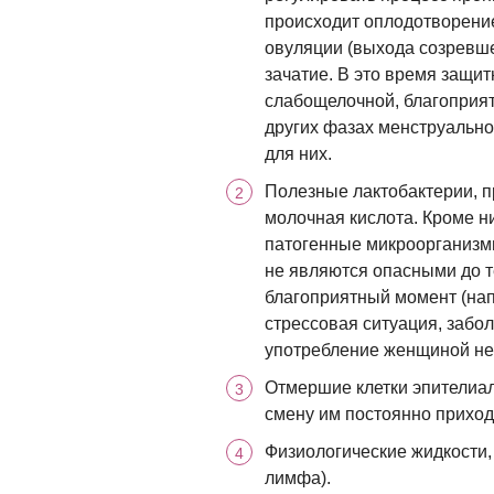
происходит оплодотворение
овуляции (выхода созревше
зачатие. В это время защит
слабощелочной, благоприят
других фазах менструально
для них.
Полезные лактобактерии, п
молочная кислота. Кроме н
патогенные микроорганизмы
не являются опасными до те
благоприятный момент (на
стрессовая ситуация, забол
употребление женщиной нек
Отмершие клетки эпителиа
смену им постоянно приход
Физиологические жидкости,
лимфа).