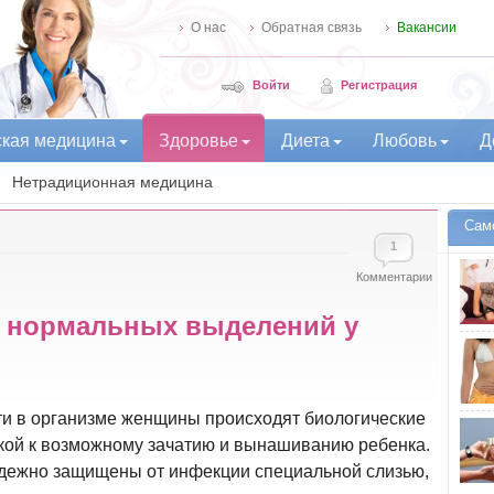
О нас
Обратная связь
Вакансии
Войти
Регистрация
ская медицина
Здоровье
Диета
Любовь
Д
Нетрадиционная медицина
Сам
1
Комментарии
р нормальных выделений у
ти в организме женщины происходят биологические
вкой к возможному зачатию и вынашиванию ребенка.
надежно защищены от инфекции специальной слизью,