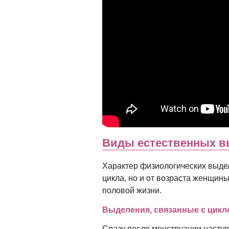
Виды естественных 
Характер физиологических выдел
цикла, но и от возраста женщин
половой жизни.
Выделения, связанные с цик
Сразу после менструации наступ