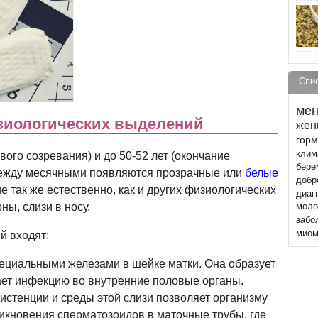
Спи
мен
зиологических выделений
жен
гор
клим
вого созревания) и до 50-52 лет (окончание
бере
между месячными появляются прозрачные или
белые
добр
ие так же естественно, как и других физиологических
диаг
ны, слизи в носу.
моло
забо
миом
й входят:
ециальными железами в шейке матки. Она образует
кает инфекцию во внутренние половые органы.
систенции и среды этой слизи позволяет организму
икновения сперматозоидов в маточные трубы, где