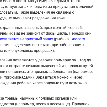
и белого цвета. Могут иметь бледный оттенок
тсутствует запах, иногда из-за присутствия молочной
исловатым. Такие выделения не связаны с
уда, не вызывают раздражения кожи.
окрашенных в зеленый, ярко-желтый, черный,
ичем их вид не зависит от фазы цикла. Нередко они
появляется неприятный запах
(рыбный,
кислого
ические выделения возникают при заболеваниях
х или опухолевых процессах).
ления появляются у девочек примерно за 1 год до
ннем возрасте никаких выделений из половых путей
они появились, это признак заболевания (например,
, трихомонадами). Заразиться можно и через
хождения ребенка через родовые пути возможно
-за травмы наружных половых органов или
едметов (например, песка в песочнице). Причиной