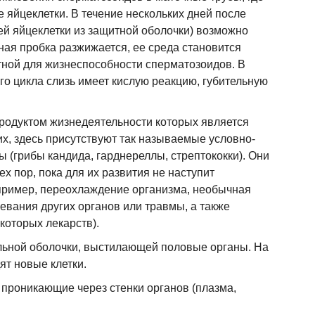
 яйцеклетки. В течение нескольких дней после
й яйцеклетки из защитной оболочки) возможно
ная пробка разжижается, ее среда становится
ной для жизнеспособности сперматозоидов. В
го цикла слизь имеет кислую реакцию, губительную
родуктом жизнедеятельности которых является
их, здесь присутствуют так называемые условно-
 (грибы кандида, гарднереллы, стрептококки). Они
х пор, пока для их развития не наступит
пример, переохлаждение организма, необычная
евания других органов или травмы, а также
оторых лекарств).
льной оболочки, выстилающей половые органы. На
ят новые клетки.
 проникающие через стенки органов (плазма,