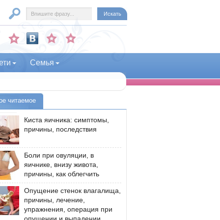
ети
Семья
ое читаемое
Киста яичника: симптомы,
причины, последствия
Боли при овуляции, в
яичнике, внизу живота,
причины, как облегчить
Опущение стенок влагалища,
причины, лечение,
упражнения, операция при
опущении и выпадении