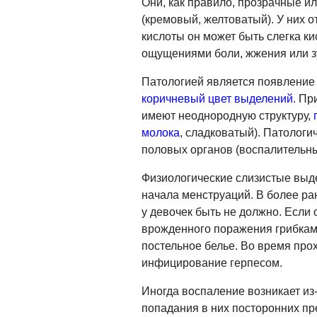
Они, как правило, прозрачные ил
(кремовый, желтоватый). У них о
кислоты он может быть слегка к
ощущениями боли, жжения или з
Патологией является появление 
коричневый цвет выделений
. Пр
имеют неоднородную структуру,
молока
, сладковатый). Патолог
половых органов (воспалительны
Физиологические слизистые выде
начала менструаций. В более ра
у девочек быть не должно. Если 
врожденного поражения грибками
постельное белье. Во время про
инфицирование герпесом.
Иногда воспаление возникает из
попадания в них посторонних пр