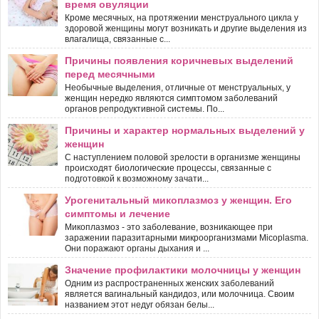
время овуляции
Кроме месячных, на протяжении менструального цикла у
здоровой женщины могут возникать и другие выделения из
влагалища, связанные с...
Причины появления коричневых выделений
перед месячными
Необычные выделения, отличные от менструальных, у
женщин нередко являются симптомом заболеваний
органов репродуктивной системы. По...
Причины и характер нормальных выделений у
женщин
С наступлением половой зрелости в организме женщины
происходят биологические процессы, связанные с
подготовкой к возможному зачати...
Урогенитальный микоплазмоз у женщин. Его
симптомы и лечение
Микоплазмоз - это заболевание, возникающее при
заражении паразитарными микроорганизмами Micoplasma.
Они поражают органы дыхания и ...
Значение профилактики молочницы у женщин
Одним из распространенных женских заболеваний
является вагинальный кандидоз, или молочница. Своим
названием этот недуг обязан белы...