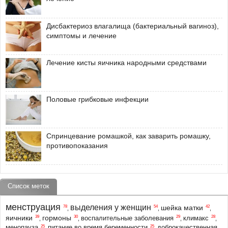
Дисбактериоз влагалища (бактериальный вагиноз),
симптомы и лечение
Лечение кисты яичника народными средствами
Половые грибковые инфекции
Спринцевание ромашкой, как заварить ромашку,
противопоказания
Список меток
менструация
выделения у женщин
шейка матки
78
54
42
,
,
,
яичники
гормоны
39
30
29
28
воспалительные заболевания
климакс
,
,
,
,
25
25
менопауза
питание во время беременности
доброкачественная
,
,