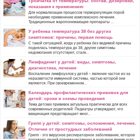
Тройчатка от температуры: состав, дозировки,
показания к применению
Для нормализации процессов терморегуляции порой
необходимо применение комплексного лечения.
Традиционные жаропонижающие препараты ...
У ребенка температура 38 без других
симптомов: причины, первая помощь
С такой ситуацией, когда у ребенка без видимой причины
поднялась температура до 38, другие симптомы
недомогания отсутствуют, сталк...
Лимфаденит у детей: виды, симптомы,
диагностика, лечение
Воспаление лимфоузлов у детей – явление частое из-за
неразвитости иммунной системы, частью которой они
являются. При своевременном...
Календарь профилактических прививок для
детей: сроки и схемы проведения
Тема детских прививок актуальна практически для всех
современных родителей. Педиатры утверждают, что
вакцинация предотвращает мног...
Грипп у детей: симптомы, осложнения, лечение.
Отличие от простудных заболеваний
Грипп - это вирусное респираторное заболевание, которое
поражает людей преимущественно в холодное время года.