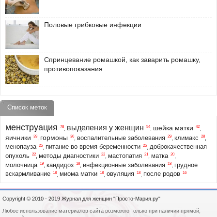
Половые грибковые инфекции
Спринцевание ромашкой, как заварить ромашку,
противопоказания
Список меток
менструация
выделения у женщин
шейка матки
78
54
42
,
,
,
яичники
гормоны
39
30
29
28
воспалительные заболевания
климакс
,
,
,
,
25
25
менопауза
питание во время беременности
доброкачественная
,
,
22
22
21
20
опухоль
методы диагностики
мастопатия
матка
,
,
,
,
19
18
18
молочница
кандидоз
инфекционные заболевания
грудное
,
,
,
18
18
18
16
вскармливание
миома матки
овуляция
после родов
,
,
,
Copyright © 2010 - 2019 Журнал для женщин "Просто-Мария.ру"
Любое использование материалов сайта возможно только при наличии прямой,