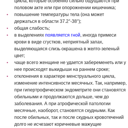
цикла, которые особенно сильно ощущаются при
половом акте или при опорожнении кишечника;
повышение температуры тела (она может
держаться в области 37.2°-38°);
общая слабость;
в выделениях
появляется гной
, иногда примеси
крови в виде сгустков, неприятный запах,
выделяющаяся слизь окрашена в желто-зеленый
цвет;
чаще всего женщине не удается забеременеть или у
нее происходят выкидыши на раннем сроке;
отклонения в характере менструального цикла,
изменение интенсивности месячных. Так, например,
при гипертрофическом эндометрите они становятся
обильными и продолжаются дольше, чем до
заболевания. А при атрофической патологии
месячные, наоборот, становятся скудными. Как
после обильных, так и после скудных кровотечений
долго не исчезают коричневые мажущие