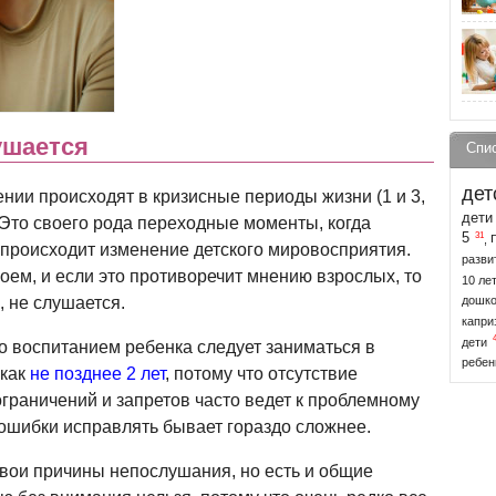
ушается
Спи
дет
нии происходят в кризисные периоды жизни (1 и 3,
дети 
. Это своего рода переходные моменты, когда
31
5
,
происходит изменение детского мировосприятия.
разви
оем, и если это противоречит мнению взрослых, то
10 ле
, не слушается.
дошко
капри
дети
то воспитанием ребенка следует заниматься в
ребен
икак
не позднее 2 лет
, потому что отсутствие
граничений и запретов часто ведет к проблемному
а ошибки исправлять бывает гораздо сложнее.
вои причины непослушания, но есть и общие