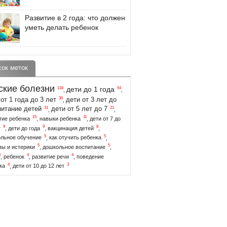
Развитие в 2 года: что должен
уметь делать ребенок
сок меток
ские болезни
дети до 1 года
134
54
,
,
36
от 1 года до 3 лет
дети от 3 лет до
,
31
21
питание детей
дети от 5 лет до 7
,
,
15
11
тие ребенка
,
навыки ребенка
,
дети от 7 до
9
9
8
т
,
дети до года
,
вакцинация детей
,
5
5
льное обучение
,
как отучить ребенка
,
5
5
зы и истерики
,
дошкольное воспитание
,
4
4
4
,
ребенок
,
развитие речи
,
поведение
4
3
ка
,
дети от 10 до 12 лет