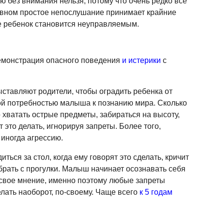
ю без внимания нельзя, потому что очень редко все
новном простое непослушание принимает крайние
е ребенок становится неуправляемым.
демонстрация опасного поведения
и истерики
с
ставляют родители, чтобы оградить ребенка от
ой потребностью малыша к познанию мира. Сколько
 хватать острые предметы, забираться на высоту,
 это делать, игнорируя запреты. Более того,
иногда агрессию.
иться за стол, когда ему говорят это сделать, кричит
абрать с прогулки. Малыш начинает осознавать себя
ь свое мнение, именно поэтому любые запреты
лать наоборот, по-своему. Чаще всего
к 5 годам