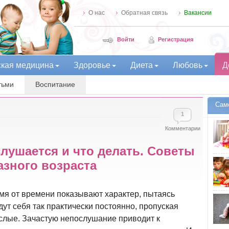
О нас
Обратная связь
Вакансии
Войти
Регистрация
ская медицина
Здоровье
Диета
Любовь
Д
тьми
Воспитание
Сам
1
Комментарии
слушается и что делать. Советы
азного возраста
мя от времени показывают характер, пытаясь
дут себя так практически постоянно, пропуская
ослые. Зачастую непослушание приводит к